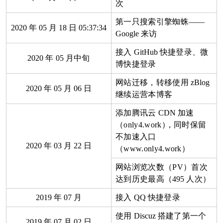
次
第一只搜索引擎蜘蛛——
2020
年
05
月
18
日
05:37:34
Google
来访
接入
GitHub
快捷登录、微
2020
年
05
月中旬
博快捷登录
网站迁移，转移使用
zBlog
2020
年
05
月
06
日
继续运营本博客
添加腾讯云
CDN
加速
（only4.work
）
，同时保留
不加速入口
2020
年
03
月
22
日
（www.only4.work）
网站浏览次数（PV）首次
达到历史最高（
495
人次）
2019
年
07
月
接入
QQ
快捷登录
使用
Discuz
搭建了第一个
2019
年
07
月
02
日