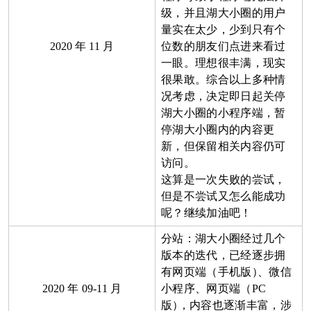
级，并且湖大小圈的用户
量实在太少，少到只有个
2020
年
11
月
位数的朋友们点进来看过
一眼。理想很丰满，现实
很果敢。综合以上多种情
况考虑，决定即日起关停
湖大小圈的小程序端，暂
停湖大小圈内的内容更
新，但保留相关内容仍可
访问。
这算是一次失败的尝试，
但是不尝试又怎么能成功
呢？继续加油吧！
分站：湖大小圈经过几个
版本的迭代，已经逐步拥
有网页端（手机版
）
、微信
2020
年
09-11
月
小程序、网页端（
PC
版
）
，内容也逐渐丰富，涉