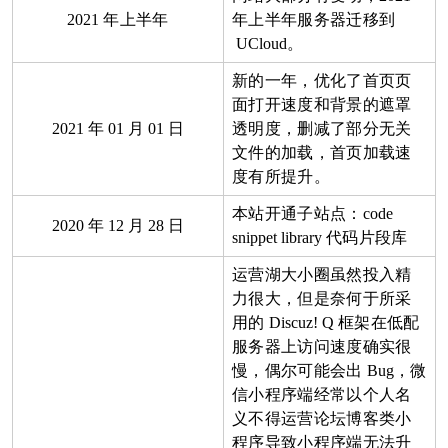
2021
年上半年
年上半年服务器迁移到
UCloud
。
新的一年，优化了首页页
面打开速度和背景的遮罩
2021
年
01
月
01
日
透明度，删减了部分无关
文件的加载，首页加载速
度有所提升。
本站开通子站点：
code
2020
年
12
月
28
日
snippet library
代码片段库
运营湖大小圈虽然投入精
力很大，但是奈何于所采
用的
Discuz! Q
框架在低配
服务器上访问速度确实很
慢，偶尔可能会出
Bug
，微
信小程序端经常以个人名
义不得运营论坛博客类小
程序导致小程序端无法升