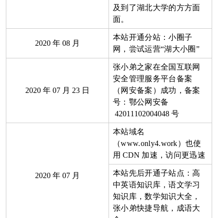
及到了湖北大学的方方面
面。
本站开通分站：小圈子
2020
年
08
月
网，尝试运营“湖大小圈”
张小弟之家在全国互联网
安全管理服务平台备案
2020
年
07
月
23
日
（网安备案）成功，备案
号：鄂公网安备
42011102004048
号
本站域名
（www.only4.work）也使
用
CDN
加速，访问更迅速
本站先后开通子站点：高
2020
年
07
月
中英语知识库，语文学习
知识库，数学知识大全，
张小弟快捷导航，成语大