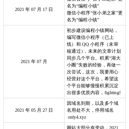
名为“编程小镇”
2021
年
07
月
17
日
微信小程序“张小弟之家”更
名为“编程小镇”
初步建设编程小镇网站，
编写微信小程序（已上
线）和
QQ
小程序（未审
核通过
）
，未来的文章计划
同步几个平台。积累“湖大
2021
年
07
月
小圈”失败的经验，再做一
次尝试，这次，我要用心
经营好这个平台，希望这
个平台能够慢慢积累沉淀
出很多优质内容，fighting!
因域名到期，以及多个域
2021
年
05
月
27
日
名用处不大，停用域名
only4.xyz
网站大部分有变动，
2021