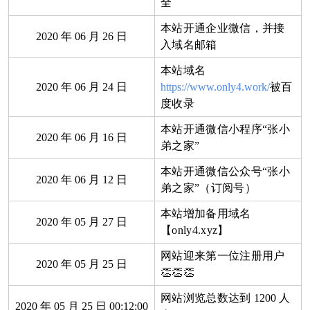
全
本站开通企业微信，并接
2020
年
06
月
26
日
入域名邮箱
本站域名
2020
年
06
月
24
日
https://www.only4.work/
被百
度收录
本站开通微信小程序“张小
2020
年
06
月
16
日
弟之家”
本站开通微信公众号“张小
2020
年
06
月
12
日
弟之家”（订阅号）
本站增加备用域名
2020
年
05
月
27
日
【only4.xyz】
网站迎来第一位注册用户
2020
年
05
月
25
日
👏👏👏
网站浏览总数达到
1200
人
2020
年
05
月
25
日
00:12:00