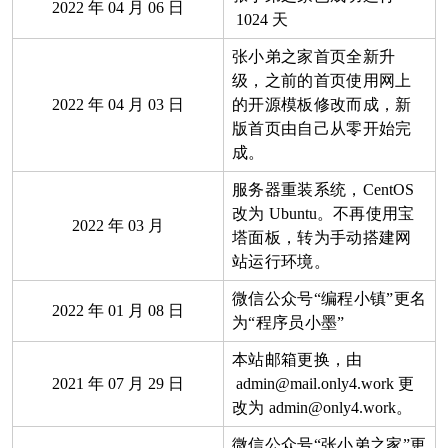
2022
年
04
月
06
日
1024
天
张小弟之家首页全新升
级，之前的首页使用网上
2022
年
04
月
03
日
的开源模板修改而成，新
版首页由自己从零开始完
成。
服务器重装系统，
CentOS
改为
Ubuntu
。不再使用宝
2022
年
03
月
塔面板，转为手动搭建网
站运行环境。
微信公众号“编程小镇”更名
2022
年
01
月
08
日
为“程序员小墨”
本站邮箱更换，由
2021
年
07
月
29
日
admin@mail.only4.work
更
改为
admin@only4.work
。
微信公众号“张小弟之家”更