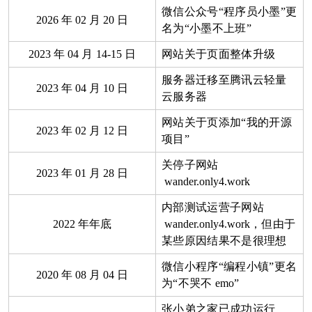
微信公众号“程序员小墨”更
2026
年
02
月
20
日
名为“小墨不上班”
2023
年
04
月
14-15
日
网站关于页面整体升级
服务器迁移至腾讯云轻量
2023
年
04
月
10
日
云服务器
网站关于页添加“我的开源
2023
年
02
月
12
日
项目”
关停子网站
2023
年
01
月
28
日
wander.only4.work
内部测试运营子网站
2022
年年底
wander.only4.work
，但由于
某些原因结果不是很理想
微信小程序“编程小镇”更名
2020
年
08
月
04
日
为“不哭不
emo
”
张小弟之家已成功运行