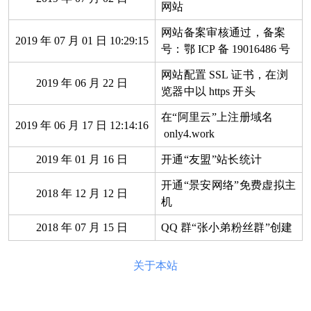
网站
网站备案审核通过，备案
2019
年
07
月
01
日
10:29:15
号：鄂
ICP
备
19016486
号
网站配置
SSL
证书，在浏
2019
年
06
月
22
日
览器中以
https
开头
在“阿里云”上注册域名
2019
年
06
月
17
日
12:14:16
only4.work
2019
年
01
月
16
日
开通“友盟”站长统计
开通“景安网络”免费虚拟主
2018
年
12
月
12
日
机
2018
年
07
月
15
日
QQ
群“张小弟粉丝群”创建
关于本站