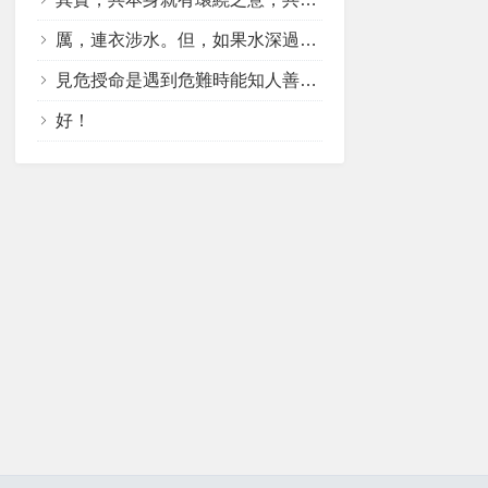
厲，連衣涉水。但，如果水深過人，足以滅頂，也要過河嗎？祖先不會這樣吧！厲，應該是危厲。深厲，水深知危厲，不過河了。也是因地制宜啊！且，水深不過河，水淺過河，更符成語。
見危授命是遇到危難時能知人善任，授予受命者處理危難的命令。授受是一對難兄難弟，不可分離。即授命必有受命者，反之亦然。危急時勇於獻身是見危致命。三者意義截然不同，不可不查。
好！