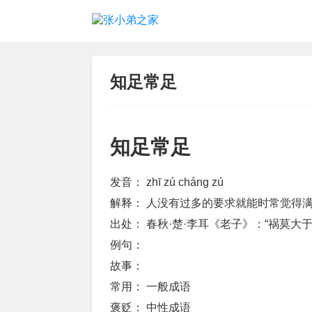
知足常足
知足常足
发音：
zhī zú cháng zú
解释：
人没有过多的要求就能时常觉得
出处：
春秋·楚·李耳《老子》：“祸莫大
例句：
故事：
常用：
一般成语
褒贬：
中性成语