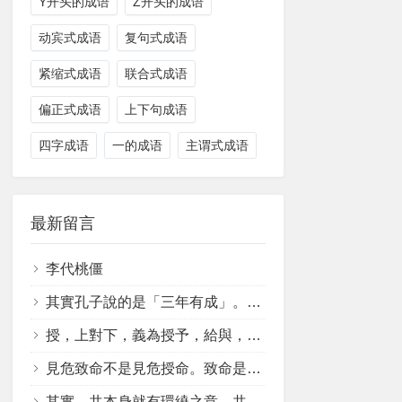
Y开头的成语
Z开头的成语
动宾式成语
复句式成语
紧缩式成语
联合式成语
偏正式成语
上下句成语
四字成语
一的成语
主谓式成语
最新留言
李代桃僵
其實孔子說的是「三年有成」。孔子可沒說「期月有成」喔！
授，上對下，義為授予，給與，交付。臨危授命，同見危授命，都是遇到危難時，能知人善任，交付受命者(接受命令者)處理危難的命令。
見危致命不是見危授命。致命是勇於獻身。授命是知人善任，付予受命者處理危難的命令。對象明確，就是受命者。如孫權授命陸遜，陸遜受命孫權。授命受命的命，是命令，不會是生命。如果把致命授命都說是獻出生命，那致仕授仕如何解釋?
其實，共本身就有環繞之意，共同在一起嘛!古共同恭，眾星共之，釋眾星恭之。也不錯!