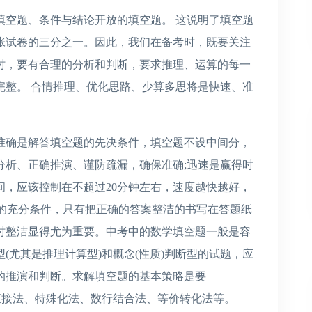
填空题、条件与结论开放的填空题。 这说明了填空题
张试卷的三分之一。因此，我们在备考时，既要关注
时，要有合理的分析和判断，要求推理、运算的每一
完整。 合情推理、优化思路、少算多思将是快速、准
准确是解答填空题的先决条件，填空题不设中间分，
分析、正确推演、谨防疏漏，确保准确;迅速是赢得时
间，应该控制在不超过20分钟左右，速度越快越好，
分的充分条件，只有把正确的答案整洁的书写在答题纸
时整洁显得尤为重要。中考中的数学填空题一般是容
(尤其是推理计算型)和概念(性质)判断型的试题，应
的推演和判断。求解填空题的基本策略是要
有直接法、特殊化法、数行结合法、等价转化法等。