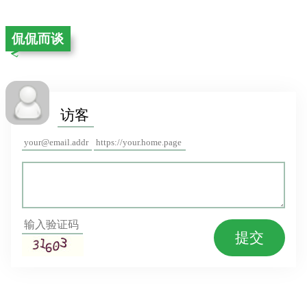
侃侃而谈
提交