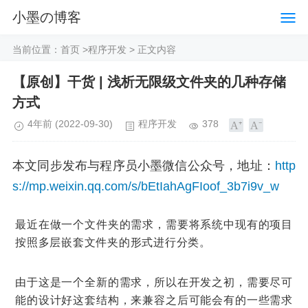
小墨の博客
当前位置：
首页
>
程序开发
> 正文内容
【原创】干货 | 浅析无限级文件夹的几种存储
方式
4年前
(2022-09-30)
程序开发
378
本文同步发布与程序员小墨微信公众号，地址：
http
s://mp.weixin.qq.com/s/bEtIahAgFIoof_3b7i9v_w
最近在做一个文件夹的需求，需要将系统中现有的项目
按照多层嵌套文件夹的形式进行分类。
由于这是一个全新的需求，所以在开发之初，需要尽可
能的设计好这套结构，来兼容之后可能会有的一些需求