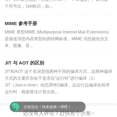
子文件夹都存在一个单元格中，所以当一个文件夹中的
个符号位，1bit标识，由...
子文件夹过多时，可能会造成字段超长的问题。
需要保存根文件夹
：对于新系统来说这个缺点可以不受
MIME 参考手册
影响，但是对于线上已有系统，我们添加文件夹功能后
MIME 类型MIME (Multipurpose Internet Mail Extensions)
需要为每个用户在数据库中提前创建好根文件夹。
是描述消息内容类型的因特网标准。MIME 消息能包含文
本、图像、音...
方案三 使用 parent_id + child_ids
JIT 与 AOT 的区别
同时采用
基础方案一（parent_id）
和
基础方案
JIT和AOT 这个名词是指两种不同的编译方式，这两种编译
二（child_ids）
方式的主要区别在于是否在“运行时”进行编译（1）
JIT（Just-in-time）动态(即时)编译，边运行边编译在程序
优点
运行时，根据算法计算出热...
同时包含方案一和方案二的所有优点
沙发还在！快来放第一弹吧！
弥补了方案一
不支持排序
和
需要递归查询
child_ids