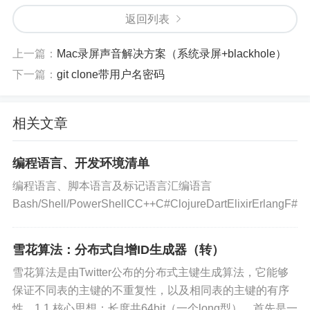
存成一个字符串。
返回列表
优点
上一篇：
Mac录屏声音解决方案（系统录屏+blackhole）
下一篇：
git clone带用户名密码
支持排序
相关文章
更新维护方便
：调整文件夹层级结构，添加文件
夹，删除文件夹等
编程语言、开发环境清单
不需要递归查询
：可以直接从父级文件夹顺着查下
编程语言、脚本语言及标记语言汇编语言
来
Bash/Shell/PowerShellCC++C#ClojureDartElixirErlangF#G
缺点
雪花算法：分布式自增ID生成器（转）
雪花算法是由Twitter公布的分布式主键生成算法，它能够
不方便查找文件夹所在的父文件夹
保证不同表的主键的不重复性，以及相同表的主键的有序
文件夹下能够创建的子文件夹数量是有限的
：由于所有
性。1.1 核心思想：长度共64bit（一个long型）。首先是一