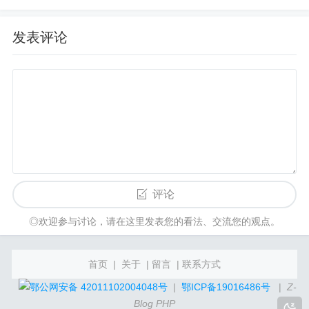
的缺点
弥补了方案二
需要保存根文件夹
的缺点
parent_id
发表评论
缺点
维护成本略高
：调整文件夹层级关系的时候，需要
同时修改
和
parent_id
child_ids
字段超长问题依然存在
child_ids
评论
方案四 使用文件夹路径
◎欢迎参与讨论，请在这里发表您的看法、交流您的观点。
将文件夹的id按照
等分隔符进行分
/
\
,
;
首页
|
关于
|
留言
|
联系方式
割的方式进行存储，类似 Windows 或 linux 的文
件路径。
鄂公网安备 42011102004048号
|
鄂ICP备19016486号
|
Z-
Blog PHP