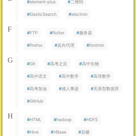
#
element-plus
#
二维码
#
ElasticSearch
#
electron
F
#
FTP
#
flutter
#
服务器
#
firefox
#
反向代理
#
fontmin
G
#
Git
#
高考之后
#
高中生物
#
高中语文
#
高中数学
#
高等数学
#
高考加油
#
感人事迹
#
关系型数据库
#
GitHub
H
#
HTML
#
hadoop
#
HDFS
#
Hive
#
HBase
#
后缀