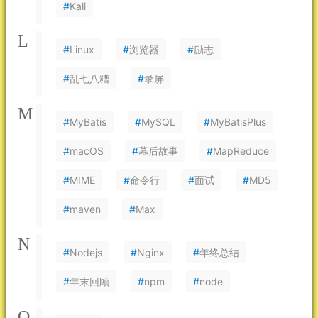
#
Kali
L
#
Linux
#
浏览器
#
励志
#
乱七八糟
#
录屏
M
#
MyBatis
#
MySQL
#
MyBatisPlus
#
macOS
#
幕后故事
#
MapReduce
#
MIME
#
命令行
#
面试
#
MD5
#
maven
#
Max
N
#
Nodejs
#
Nginx
#
年终总结
#
年末回顾
#
npm
#
node
O