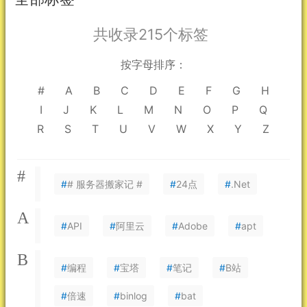
共收录215个标签
按字母排序：
#
A
B
C
D
E
F
G
H
I
J
K
L
M
N
O
P
Q
R
S
T
U
V
W
X
Y
Z
#
#
# 服务器搬家记 #
#
24点
#
.Net
A
#
API
#
阿里云
#
Adobe
#
apt
B
#
编程
#
宝塔
#
笔记
#
B站
#
倍速
#
binlog
#
bat