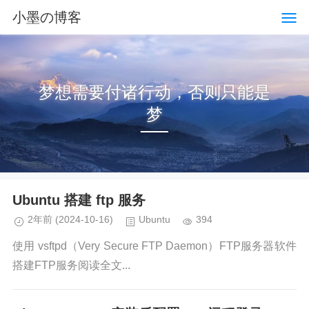
小墨の博客
梦想需要付诸行动，否则只能是
梦
Ubuntu 搭建 ftp 服务
2年前
(2024-10-16)
Ubuntu
394
使用 vsftpd（Very Secure FTP Daemon）FTP服务器软件
搭建FTP服务阅读全文...