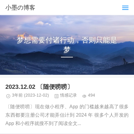
小墨の博客
梦想需要付诸行动，否则只能是
梦
2023.12.02 〔随便唠唠〕
3年前
(2023-12-02)
情感记录
494
〔随便唠唠〕现在做小程序、App 的门槛越来越高了很多
东西都要注册公司才能弄估计到 2024 年 很多个人开发的
App 和小程序就搜不到了阅读全文...