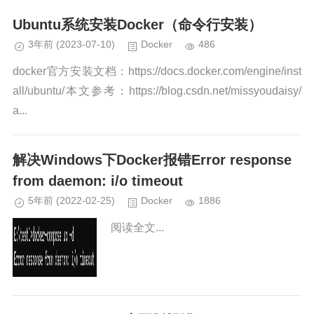
Ubuntu系统安装Docker（命令行安装）
3年前
(2023-07-10)
Docker
486
docker官方安装文档：https://docs.docker.com/engine/inst
all/ubuntu/本文参考：https://blog.csdn.net/missyoudaisy/
a...
解决Windows下Docker报错Error response
from daemon: i/o timeout
5年前
(2022-02-25)
Docker
1886
阅读全文...