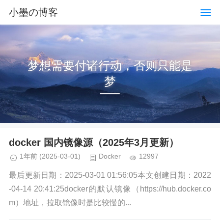
小墨の博客
梦想需要付诸行动，否则只能是
梦
docker 国内镜像源（2025年3月更新）
1年前
(2025-03-01)
Docker
12997
最后更新日期：2025-03-01 01:56:05本文创建日期：2022
-04-14 20:41:25docker的默认镜像（https://hub.docker.co
m）地址，拉取镜像时是比较慢的...