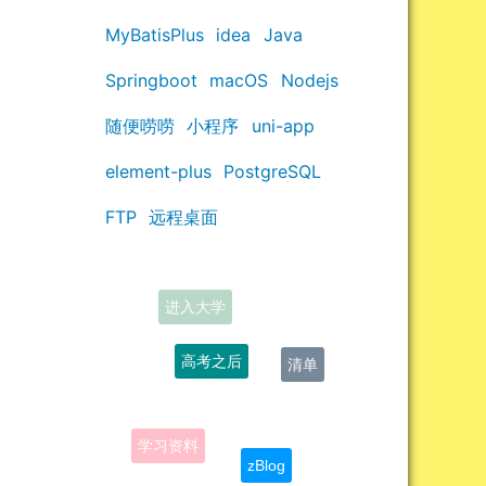
MyBatisPlus
idea
Java
Springboot
macOS
Nodejs
随便唠唠
小程序
uni-app
element-plus
PostgreSQL
FTP
远程桌面
高考之后
清单
学习资料
zBlog