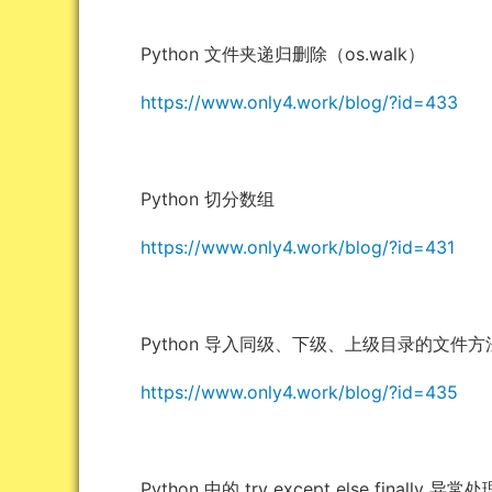
Python 文件夹递归删除（os.walk）
https://www.only4.work/blog/?id=433
Python 切分数组
https://www.only4.work/blog/?id=431
Python 导入同级、下级、上级目录的文件方
https://www.only4.work/blog/?id=435
Python 中的 try except else finally