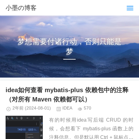
小墨の博客
梦想需要付诸行动，否则只能是
梦
idea如何查看 mybatis-plus 依赖包中的注释
（对所有 Maven 依赖都可以）
2年前
(2024-08-01)
IDEA
570
有的时候用idea写后端 CRUD 的时
候，会想看下 mybatis-plus 函数上的
注释信息。但是默认用 Ctrl + 鼠标点击