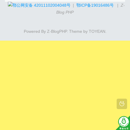
鄂公网安备 42011102004048号
|
鄂ICP备19016486号
|
Z-
Blog PHP
Powered By
Z-BlogPHP
. Theme by
TOYEAN
.