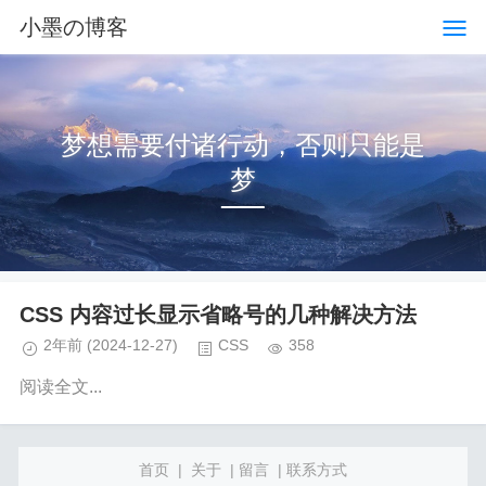
小墨の博客
梦想需要付诸行动，否则只能是
梦
CSS 内容过长显示省略号的几种解决方法
2年前
(2024-12-27)
CSS
358
阅读全文...
首页
|
关于
|
留言
|
联系方式