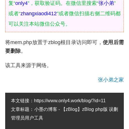
复“
only4
”，获取验证码。在微信里搜索“
张小弟
”
或者“
zhangxiaodi412
”或者微信扫描右侧二维码都
可以关注本站微信公众号。
将mem.php放置于zblog根目录访问即可，
使用后需
要删除
。
该工具来源于网络。
张小弟之家
本文链接：
https://www.only4.work/blog/?id=11
文章标题：
小墨の博客 - 【zBlog】zBlog php版 误删
管理员用户工具