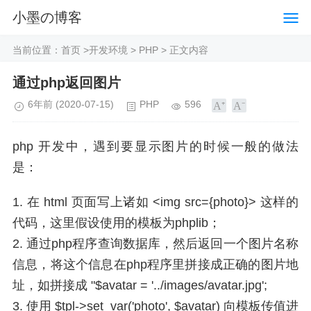
小墨の博客
当前位置：
首页
>
开发环境
>
PHP
> 正文内容
通过php返回图片
6年前
(2020-07-15)
PHP
596
php 开发中，遇到要显示图片的时候一般的做法
是：
1. 在 html 页面写上诸如 <img src={photo}> 这样的
代码，这里假设使用的模板为phplib；
2. 通过php程序查询数据库，然后返回一个图片名称
信息，将这个信息在php程序里拼接成正确的图片地
址，如拼接成 "$avatar = '../images/avatar.jpg';
3. 使用 $tpl->set_var('photo', $avatar) 向模板传值进