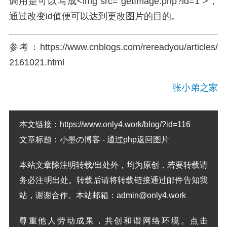
调用是可以写成<img src="getImage.php?id=1">，
通过改变id值便可以达到更改图片的目的。
参考：https://www.cnblogs.com/rereadyou/articles/
2161021.html
张小弟之家
本文链接：
https://www.only4.work/blog/?id=116
文章标题：
小墨の博客 - 通过php返回图片
本站文章除注明转载/出处外，均为原创，若要转载请
务必注明出处。转载后请将转载链接通过邮件告知我
站，谢谢合作。本站邮箱：admin@only4.work
尊重他人劳动成果，共创和谐网络环境。点击