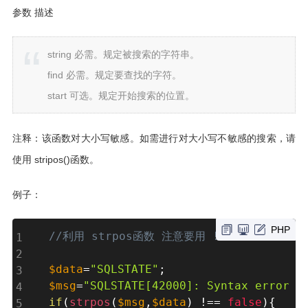
参数 描述
string 必需。规定被搜索的字符串。
find 必需。规定要查找的字符。
start 可选。规定开始搜索的位置。
注释：该函数对大小写敏感。如需进行对大小写不敏感的搜索，请
使用 stripos()函数。
例子：
PHP
//利用 strpos函数 注意要用 !==
$data
=
"SQLSTATE"
;
$msg
=
"SQLSTATE[42000]: Syntax error o
if
(
strpos
(
$msg
,
$data
)
!==
false
)
{