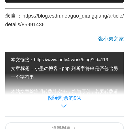
来自：https://blog.csdn.net/guo_qiangqiang/article/
details/85991436
张小弟之家
本文链接：
https://www.only4.work/blog/?id=119
文章标题：
小墨の博客 - php 判断字符串是否包含另
一个字符串
本站文章除注明转载/出处外，均为原创，若要转载请
阅读剩余的9%
务必注明出处。转载后请将转载链接通过邮件告知我
站，谢谢合作。本站邮箱：admin@only4.work
尊重他人劳动成果，共创和谐网络环境。点击
返回列表