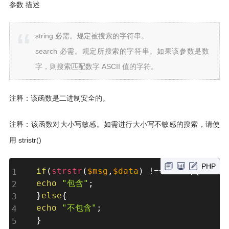
参数 描述
string 必需。规定被搜索的字符串。
search 必需。规定所搜索的字符串。如果该参数是数
字，则搜索匹配数字 ASCII 值的字符。
注释：该函数是二进制安全的。
注释：该函数对大小写敏感。如需进行大小写不敏感的搜索，请使
用 stristr()
PHP
if
(
strstr
(
$msg
,
$data
)
!==
false
)
{
echo
"包含"
;
}
else
{
echo
"不包含"
;
}