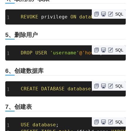
SQL
REVOKE
 privilege 
ON
database
.
table
FR
5、删除用户
SQL
DROP
USER
'username'
@'host'
;
6、创建数据库
SQL
CREATE
DATABASE
database
;
7、创建表
SQL
USE
database
;