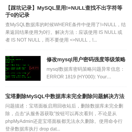
先要确认开启了general_loggeneral...
张小弟之家
【踩坑记录】MySQL里用!=NULL查找不出字符等
于0的记录
查MySQL数据库的时候WHERE条件中使用了!=NULL，结
本文链接：
https://www.only4.work/blog/?id=123
果返回结果使用为0行。解决方法：应该使用 IS NULL 或
文章标题：
小墨の博客 - mysql 用户、数据库及表的
者 IS NOT NULL，而不要使用 <>NULL，!...
管理、操作与授权
修改mysql用户密码强度等级策略
本站文章除注明转载/出处外，均为原创，若要转载请
mysql数据库密码策略问题异常信息：
务必注明出处。转载后请将转载链接通过邮件告知我
ERROR 1819 (HY000): Your
站，谢谢合作。本站邮箱：admin@only4.work
password does not satisfy the current
policy requirement...
尊重他人劳动成果，共创和谐网络环境。点击
宝塔删除MySQL中数据库未完全删除问题解决方法
版权声明
查看本站相关条款。
问题描述：宝塔面板启用回收站后，删除数据库未完全删
除，点击“从服务器获取”按钮可以再次看到，不论是从
phpMyAdmin还是宝塔面板都无法永久删除。使用命令行
登录数据库执行 drop dat...
版权声明：本文由
张小弟之家
发布，如需转载请注明出