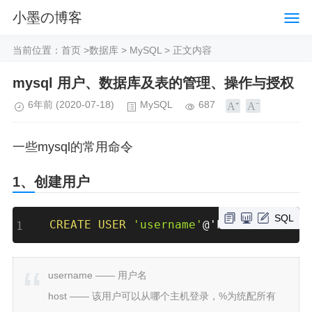
小墨の博客
当前位置：
首页
>
数据库
>
MySQL
> 正文内容
mysql 用户、数据库及表的管理、操作与授权
6年前
(2020-07-18)
MySQL
687
一些mysql的常用命令
1、创建用户
SQL
CREATE
USER
'username'
@'host
' IDENTIF
username —— 用户名
host —— 该用户可以从哪个主机登录，%为统配所有