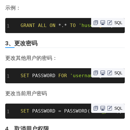
示例：
SQL
GRANT
ALL
ON
*
.
*
TO
'husen'
@'%'
;
3、更改密码
更改其他用户的密码：
SQL
SET
 PASSWORD 
FOR
'username'
@'host
' = 
更改当前用户密码
SQL
SET
 PASSWORD 
=
 PASSWORD
(
"new_pwd"
)
;
4、取消用户权限