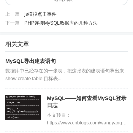
DROP
DATABASE
database
;
DROP
TABLE
table
;
上一篇：
js模拟点击事件
下一篇：
PHP连接MySQL数据库的几种方法
10、表的操作
SQL
相关文章
/*清空表*/
DELETE
FROM
table
;
/*增加一列*/
MySQL导出建表语句
alter
table
 customer 
add
 name char
(
10
数据库中已经存在的一张表，把这张表的建表语句导出来
/*删除一列*/
show create table 目标表...
alter
table
 customer 
drop
column
 name
/*表重命名*/
rename
table
 customer 
to
 test
;
MySQL——如何查看MySQL登录
日志
本文转自：
综合自：https://blog.csdn.net/qq_24879495/article/
https://www.cnblogs.com/wangyang0210
details/78032019
前言如需查看MySQL的登录日志，首