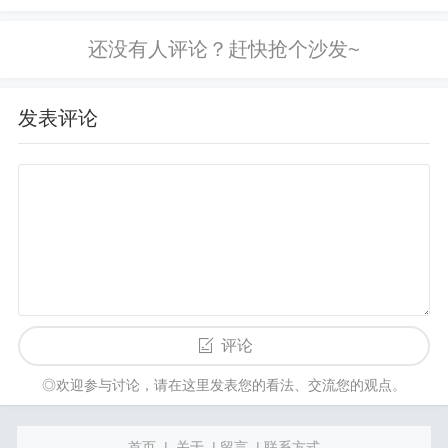
索引擎索引，出现404错误。一般的做法如下：
①查看网站日志，找出这些死链，用百度提交死链
工具提交，慢慢的会删除这些死链；
发表评论
②如果这个链接已经更换，也可以用301跳转到新的
链接，301跳转后原页面和新页面处理办法；
③robots禁止蜘蛛抓取死链，写法同上，最好带完整
路径
Markup
User-agent:*

Disallow:http://www.buymashop.com/sit
评论
◎欢迎参与讨论，请在这里发表您的看法、交流您的观点。
屏蔽不参与排名的页面链接
首页
|
关于
|
留言
|
联系方式