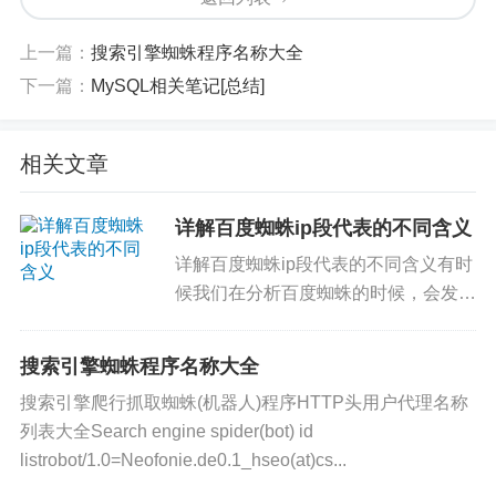
①案例：用robots屏蔽动态URL
上一篇：
搜索引擎蜘蛛程序名称大全
下一篇：
MySQL相关笔记[总结]
Markup
User-agent:*

Disallow:/*?*
相关文章
②案例：仅允许访问“.html”为后缀的URL
详解百度蜘蛛ip段代表的不同含义
详解百度蜘蛛ip段代表的不同含义有时
Markup
User-agent:*

候我们在分析百度蜘蛛的时候，会发现
Allow:.html$

很多的ip，这些个ip地址，根据后面的
Disallow:/
参数可以发现都是百度的。刚学习
搜索引擎蜘蛛程序名称大全
SEO不久的同学肯定要问：这些ip地址
搜索引擎爬行抓取蜘蛛(机器人)程序HTTP头用户代理名称
屏蔽死链接
到底代表什么含义，是不是...
列表大全Search engine spider(bot) id
listrobot/1.0=Neofonie.de0.1_hseo(at)cs...
网站改版、删除文章后，原来的URL如果已经被搜