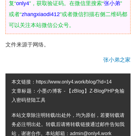
复“
only4
”，获取验证码。在微信里搜索“
张小弟
”
或者“
zhangxiaodi412
”或者微信扫描右侧二维码都
可以关注本站微信公众号。
文件来源于网络。
张小弟之家
本文链接：
https://www.only4.work/blog/?id=14
文章标题：
小墨の博客 - 【zBlog】Z-BlogPHP免输
入密码登陆工具
本站文章除注明转载/出处外，均为原创，若要转载请
务必注明出处。转载后请将转载链接通过邮件告知我
站，谢谢合作。本站邮箱：admin@only4.work