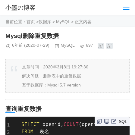
小墨の博客
当前位置：
首页
>
数据库
>
MySQL
> 正文内容
Mysql删除重复数据
6年前
(2020-07-29)
MySQL
697
文章时间：2020年3月8日 19:27:36
解决问题：删除表中的重复数据
基于数据库：Mysql 5.7 version
查询重复数据
SQL
SELECT
 openid
,
COUNT
(
openid
)
FROM