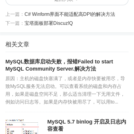
来自：https://cloud.tencent.com/developer/article/1
595715
上一篇：
C# Winform界面不能适配高DPI的解决方法
下一篇：
宝塔面板部署Discuz!Q
张小弟之家
相关文章
本文链接：
https://www.only4.work/blog/?id=140
文章标题：
小墨の博客 - Mysql删除重复数据
MySQL数据库启动失败，报错Failed to start
MySQL Community Server.解决方法
本站文章除注明转载/出处外，均为原创，若要转载请
原因：主机的磁盘快塞满了，或者是内存快要被用尽，导
务必注明出处。转载后请将转载链接通过邮件告知我
致MySQL服务无法启动。可以查看系统的磁盘和内存占
站，谢谢合作。本站邮箱：admin@only4.work
用，如果是磁盘空间不足，那么适当清理一下无用文件，
例如访问日志等。如果是内存快被用尽了，可以用to...
尊重他人劳动成果，共创和谐网络环境。点击
版权声明
查看本站相关条款。
MySQL 5.7 binlog 开启及日志内
容查看