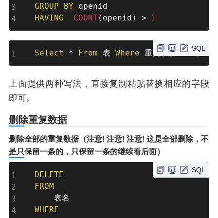
GROUP
BY
HAVING
COUNT
(
openid
)
>
1
SQL
Select
*
From
 表 
Where
 重复字段 
In
(
Sel
上面提供两种写法，直接复制粘贴替换相应的字段
即可。
删除重复数据
删除全部的重复数据（注意! 注意! 注意! 这是全部删除，不
是只保留一条的，只保留一条的继续看后面）
SQL
DELETE
FROM
WHERE