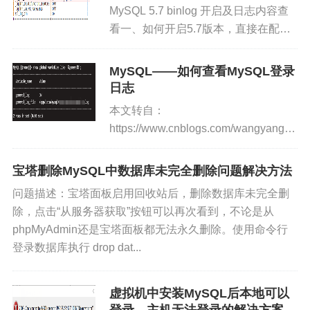
MySQL 5.7 binlog 开启及日志内容查
版权声明：本文由
张小弟之家
发布，如需转载请注明出
看一、如何开启5.7版本，直接在配置
处。
文件中指定：[mysqld] log-bin=mysql-
bin server-id=1 binlog_fo...
MySQL——如何查看MySQL登录
日志
本文转自：
https://www.cnblogs.com/wangyang0210
前言如需查看MySQL的登录日志，首
先要确认开启了general_loggeneral...
宝塔删除MySQL中数据库未完全删除问题解决方法
问题描述：宝塔面板启用回收站后，删除数据库未完全删
除，点击“从服务器获取”按钮可以再次看到，不论是从
phpMyAdmin还是宝塔面板都无法永久删除。使用命令行
登录数据库执行 drop dat...
虚拟机中安装MySQL后本地可以