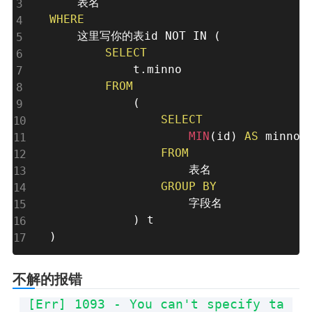
WHERE
    这里写你的表id 
NOT
IN
(
SELECT
            t
.
minno

FROM
(
SELECT
MIN
(
id
)
AS
 minno

FROM
                    表名

GROUP
BY
                    字段名

)
)
不解的报错
[Err] 1093 - You can't specify ta