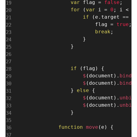
var
 flag 
=
false
;
for
(
var
 i 
=
0
;
 i 
<
 t
if
(
e
.
target 
==
 t
                        flag 
=
true
;
break
;
}
}
if
(
flag
)
{
$
(
document
)
.
bind
(
$
(
document
)
.
bind
(
}
else
{
$
(
document
)
.
unbin
$
(
document
)
.
unbin
}
function
move
(
e
)
{