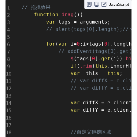
JavaScript
// 拖拽效果  
function
drag
(
)
{
var
 tags 
=
 arguments
;
// alert(tags[0].length);//长
for
(
var
 i
=
0
;
i
<
tags
[
0
]
.
length
;
// addEvent(tags[0].get(i
$
(
tags
[
0
]
.
get
(
i
)
)
.
bin
if
(
trim
(
this
.
innerHTM
var
 _this 
=
this
;
// var diffX = e.clie
// var diffY = e.clie
var
 diffX 
=
 e
.
clientX
var
 diffY 
=
 e
.
clientY
//自定义拖拽区域  