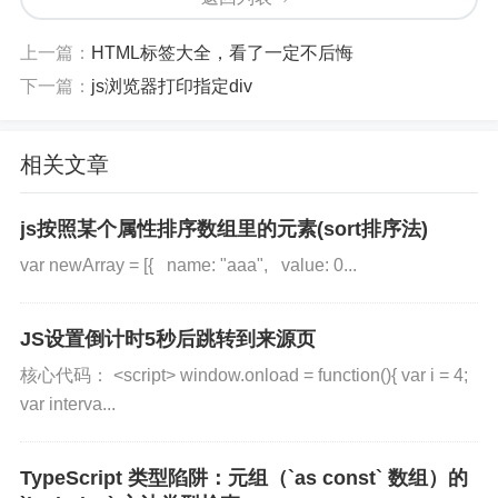
$
(
_this
)
.
parent
(
)
.
get
上一篇：
HTML标签大全，看了一定不后悔
$
(
_this
)
.
parent
(
)
.
get
下一篇：
js浏览器打印指定div
//$(_this).parent().g
if
(
typeof
 _this
.
setC
                    _this
.
setCapture
(
相关文章
}
}
js按照某个属性排序数组里的元素(sort排序法)
function
up
(
e
)
{
var newArray = [{ name: "aaa", value: 0...
$
(
'div.suspend'
)
.
css
(
var
 event_clientY
=
e
.
c
var
 top 
=
event_client
JS设置倒计时5秒后跳转到来源页
var
 screenHight
=
docum
核心代码： <script> window.onload = function(){ var i = 4;
if
(
isIEtest 
)
{
//IE中,
var interva...
                    screenHight
=
docum
}
var
 divHeight22
=
$
(
_th
TypeScript 类型陷阱：元组（`as const` 数组）的
//console.log(event_c