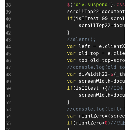
$
(
'div.suspend'
)
.
css
(
                scrollTop22
=
document
.
if
(
isIEtest 
&&
 scroll
                    scrollTop22
=
docum
}
//alert();  
var
 left 
=
 e
.
clientX 
var
 old_top 
=
 e
.
clien
var
 top
=
old_top
+
scrol
//console.log(old_top
var
 divWidth22
=
$
(
_thi
var
 screenWidth
=
docum
if
(
isIEtest 
)
{
//IE中,
                    screenWidth
=
docum
}
//console.log(left+"\
var
 rightZero
=
(
screen
if
(
rightZero
<
0
)
//防止
{