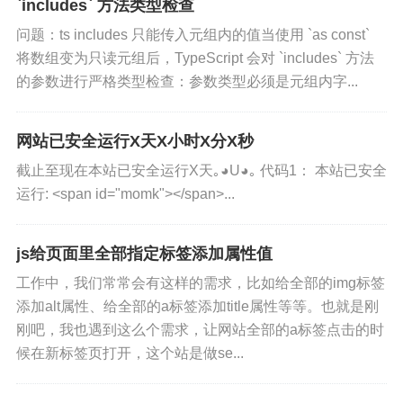
`includes` 方法类型检查
var
 bottomZero
=
screen
问题：ts includes 只能传入元组内的值当使用 `as const`
//console.log(bottomZ
if
(
event_clientY
>
bott
将数组变为只读元组后，TypeScript 会对 `includes` 方法
//alert(111);  
的参数进行严格类型检查：参数类型必须是元组内字...
                    top
-
=
(
event_clien
}
网站已安全运行X天X小时X分X秒
if
(
top
<
0
)
//top为负数,
{
截止至现在本站已安全运行X天｡◕U◕｡ 代码1： 本站已安全
                    top
=
0
;
//防止div跑
运行: <span id="momk"></span>...
}
$
(
_this
)
.
parent
(
)
.
get
$
(
document
)
.
unbind
(
'm
js给页面里全部指定标签添加属性值
$
(
document
)
.
unbind
(
'm
工作中，我们常常会有这样的需求，比如给全部的img标签
if
(
typeof
 _this
.
rele
添加alt属性、给全部的a标签添加title属性等等。也就是刚
                    _this
.
releaseCapt
刚吧，我也遇到这么个需求，让网站全部的a标签点击的时
}
候在新标签页打开，这个站是做se...
}