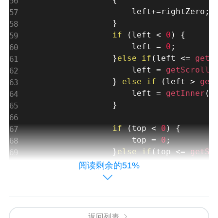
                    left
+
=
rightZero
;
}
if
(
left 
<
0
)
{
                    left 
=
0
;
}
else
if
(
left 
<=
getS
                    left 
=
getScroll
(
}
else
if
(
left 
>
get
                    left 
=
getInner
(
)
}
if
(
top 
<
0
)
{
                    top 
=
0
;
}
else
if
(
top 
<=
getSc
                    top 
=
getScroll
(
)
阅读剩余的51%
}
else
if
(
top 
>
getI
                    top 
=
getInner
(
)
.
}
返回列表