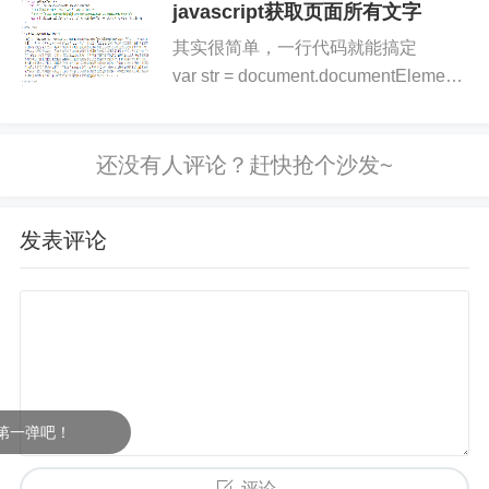
javascript获取页面所有文字
}
)
;
其实很简单，一行代码就能搞定
}
var str = document.documentElement.inn
console.log(str);配合Javas...
源代码下载：
float_suspend.zip
参考:http://huangkunlun520.blog.51cto.com/256277
发表评论
2/1570707
来源：https://www.iteye.com/blog/hw1287789687-2
151517，有删改
张小弟之家
一弹吧！
评论