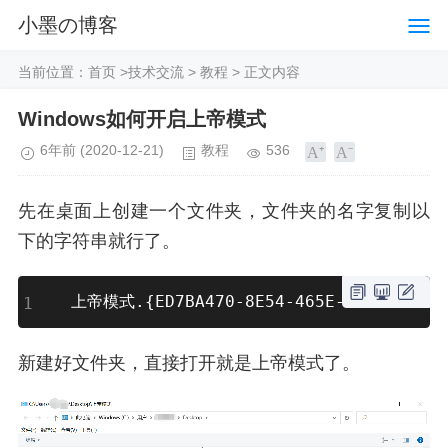
小墨の博客
当前位置：
首页
>
技术交流
>
教程
> 正文内容
Windows如何开启上帝模式
6年前
(2020-12-21)
教程
536
先在桌面上创建一个文件夹，文件夹的名字复制以
下的字符串就行了。
上帝模式.{ED7BA470-8E54-465E-825C-99712
新建好文件夹，直接打开就是上帝模式了。