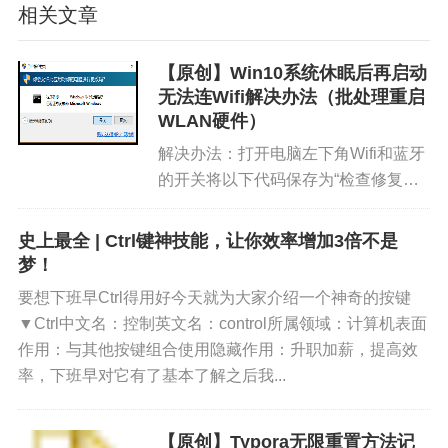
相关文章
【原创】Win10系统休眠后再启动
无法连Wifi解决办法（批处理重启
WLAN硬件）
解决办法：打开电脑左下角Wifi和蓝牙
的开关将以下代码保存为“检查修复网
络.bat文件”,双击运行，会出现一个管
理员权限提示，点<是(Y)>随便按一个
史上最全 | Ctrl键神技能，让你效率增加3倍不是
键继续……会出现一行字“”等待一会，
梦！
出...
要想下班早Ctrl得用好今天就为大家介绍一个神奇的按键
▼Ctrl中文名：控制英文名：control所属领域：计算机表面
作用：与其他按键组合使用隐藏作用：升职加薪，提高效
率，下班早对它有了基本了解之后我...
【原创】Typora无限重置方法记