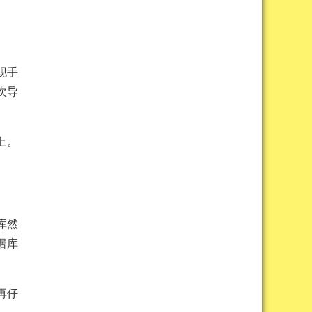
现手
次导
上。
库然
据库
再仔