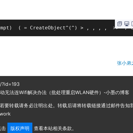
ompt)  ( = CreateObject^(^) > , , , ,  >>  / 
张小弟
g/?id=193
启动无法连Wifi解决办法（批处理重启WLAN硬件）-小墨の博客
，若要转载请务必注明出处。转载后请将转载链接通过邮件告知
work