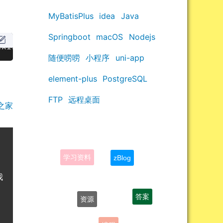
MyBatisPlus
idea
Java
Springboot
macOS
Nodejs
随便唠唠
小程序
uni-app
exist  ( del /D  errorlevel   errorlevel     
element-plus
PostgreSQL
FTP
远程桌面
之家
zBlog
学习资料
资源
答案
我
编程