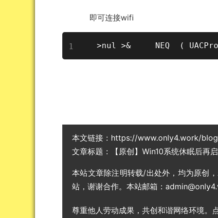
==》
即可连接wifi
 >nul >&     NEQ  ( UACPr
本文链接：
https://www.only4.work/blo
文章标题：
【原创】Win10系统休眠后再
本站文章除注明转载/出处外，均为原创
站，谢谢合作。本站邮箱：admin@only4.