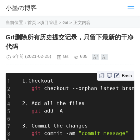
小墨の博客
当前位置：
首页
>
项目管理
>
Git
> 正文内容
Git删除所有历史提交记录，只留下最新的干净
代码
6年前
(2021-02-25)
Git
685
Bash
1.Checkout

git
 checkout --orphan latest_branch
2. Add all the files

git
 add -A

3. Commit the changes

git
 commit -am 
"commit message"