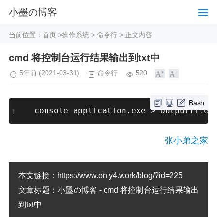
小墨の博客
当前位置：
首页
>
操作系统
>
命令行
> 正文内容
cmd 将控制台运行结果输出到txt中
5年前
(2021-03-31)
命令行
520
Bash
console-application.exe 
>
 outputfile.
张小弟之家
本文链接：
https://www.only4.work/blog/?id=225
文章标题：
小墨の博客 - cmd 将控制台运行结果输出
到txt中