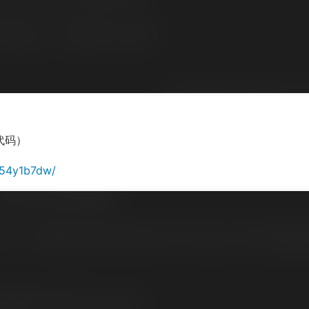
附代码）
1T54y1b7dw/