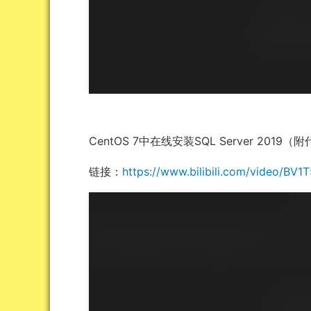
CentOS 7中在线安装SQL Server 2019（
链接：
https://www.bilibili.com/video/BV