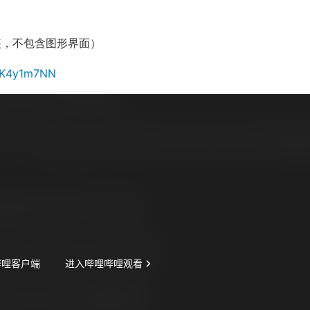
安装，不包含图形界面）
1PK4y1m7NN