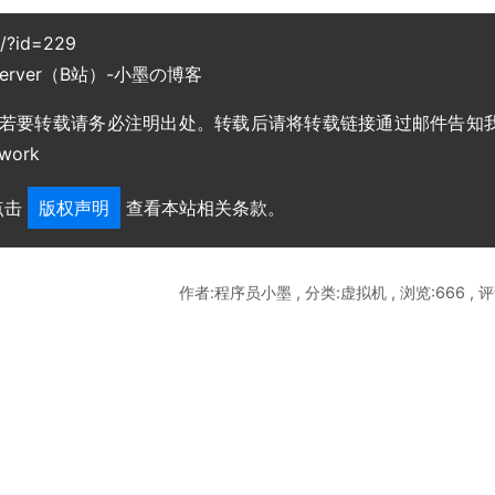
g/?id=229
Server（B站）-小墨の博客
，若要转载请务必注明出处。转载后请将转载链接通过邮件告知
work
点击
版权声明
查看本站相关条款。
作者:程序员小墨 , 分类:虚拟机 , 浏览:666 , 评