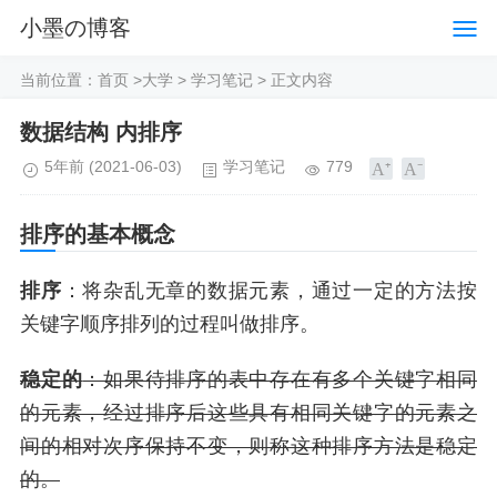
小墨の博客
当前位置：
首页
>
大学
>
学习笔记
> 正文内容
数据结构 内排序
5年前
(2021-06-03)
学习笔记
779
排序的基本概念
排序
：将杂乱无章的数据元素，通过一定的方法按
关键字顺序排列的过程叫做排序。
稳定的
：如果待排序的表中存在有多个关键字相同
的元素，经过排序后这些具有相同关键字的元素之
间的相对次序保持不变，则称这种排序方法是稳定
的。