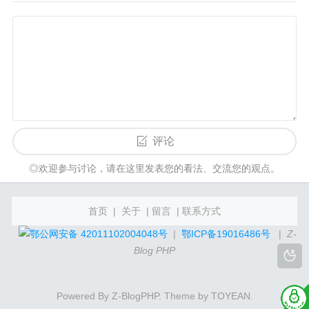
评论
◎欢迎参与讨论，请在这里发表您的看法、交流您的观点。
首页
|
关于
|
留言
|
联系方式
插入排序
鄂公网安备 42011102004048号
|
鄂ICP备19016486号
|
Z-
思想：每次将一个待排序的元素按其关键字大小插
Blog PHP
入到前面已经排好序的子表中的适当位置，直到全
部元素插入完成为止。
Powered By
Z-BlogPHP
. Theme by
TOYEAN
.