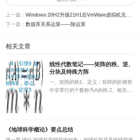
比较
上一篇：
Windows 20H2升级21H1后VmWare虚拟机无法启动的解决方案
下一篇：
数据库关系运算——除运算
相关文章
（4）引理9 如
线性代数笔记——矩阵的秩、逆、
果对矩阵A作一
分块及特殊方阵
次初等列变换得
一、矩阵的秩1、定义：矩阵的阶梯形
矩阵B，那么
（5）定理2 如
（6）定理3
中非零行的个数称为A的秩.2、相关结
果矩阵A与B是等
论（1）引理7 如果矩阵A与B是行等价
价的，则
的，则A与B的非零列的个数相等；如
果矩阵A与C是列等价的，则A与C的非
零行的个数...
《地球科学概论》要点总结
第一章 绪论 地球科学研究的对象：地球科学是系统研究地