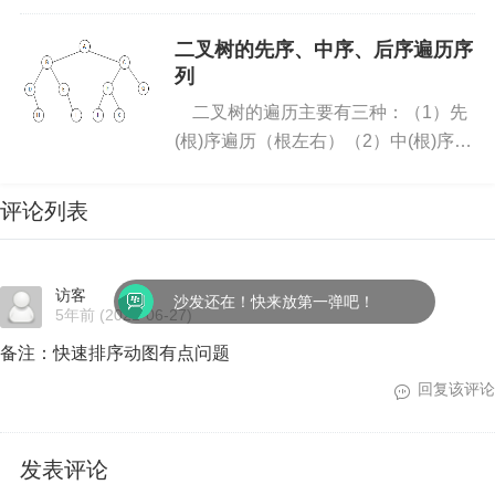
ing...一、多元函数(一）重极限（二）
偏导数、全微分、隐函数求导1、偏导
二叉树的先序、中序、后序遍历序
没有哪一种排序方法是绝对好的。每一种排序方法
数（对某个变量求导的...
列
都有其优缺点，适合于不同的环境，因此在实际应
二叉树的遍历主要有三种：（1）先
用中应根据具体情况做选择。首先考虑排序对稳定
(根)序遍历（根左右）（2）中(根)序遍
性的要求，若要求稳定，则只能在稳定方法中选
历（左根右）（3）后(根)序遍历（左
取，否则可以在所有方法中选取；其次要考虑待排
右根）举个例子：先(根)序遍历（根左
评论列表
序元素个数n的大小，若n较大，则可在改进方法中
右）：A B D H E I...
选取，否则在简单方法中选取；然后再考虑其他因
素。下面给出综合考虑了以上几个方面所得出的大
访客
沙发还在！快来放第一弹吧！
致结论：
5年前
(2021-06-27)
备注：快速排序动图有点问题
回复该评论
发表评论