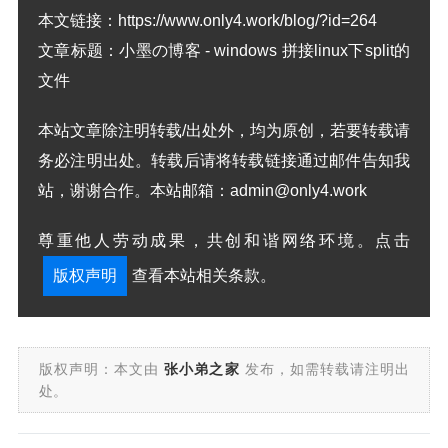
本文链接：
https://www.only4.work/blog/?id=264
文章标题：
小墨の博客 - windows 拼接linux下split的
文件
本站文章除注明转载/出处外，均为原创，若要转载请
务必注明出处。转载后请将转载链接通过邮件告知我
站，谢谢合作。本站邮箱：admin@only4.work
尊重他人劳动成果，共创和谐网络环境。点击
版权声明
查看本站相关条款。
版权声明：本文由
张小弟之家
发布，如需转载请注明出
处。