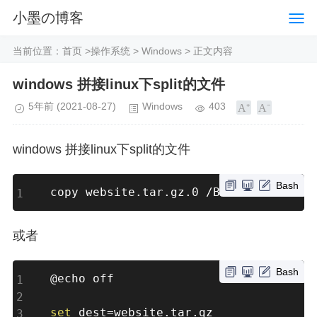
小墨の博客
当前位置：
首页
>
操作系统
>
Windows
> 正文内容
windows 拼接linux下split的文件
5年前
(2021-08-27)
Windows
403
windows 拼接linux下split的文件
Bash
copy website.tar.gz.0 /B+website.tar.
或者
Bash
@echo off

set
 dest
=