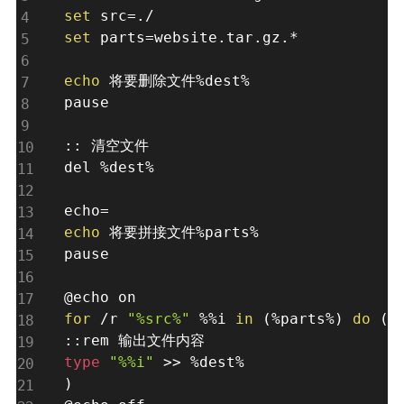
set
 src
=
set
 parts
=
website.tar.gz.*

echo
 将要删除文件%dest%

pause

:: 清空文件

del %dest%

echo
=
echo
 将要拼接文件%parts%

pause

for
 /r 
"%src%"
 %%i 
in
(
%parts%
)
do
(
type
"%%i"
>>
)