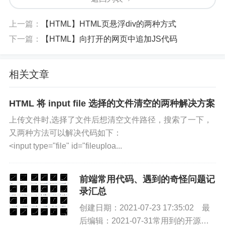
    <p>p3</p>

    <span>span</span></div>
上一篇：
【HTML】HTML页悬浮div的两种方式
p:first-child
下一篇：
【HTML】向打开的网页中追加JS代码
/*属于其父元素的首个子元素的每个 <p> 元素
相关文章
*//*先找p元素 再找p的父元素下的第一个子元
素为p的(first第一个 child子元素)(找第一
个子元素为p)*/p:first-child {

HTML 将 input file 选择的文件清空的两种解决方案
    background-color: yellow;

上传文件时,选择了文件后想清空文件路径，搜索了一下，
}
又两种方法可以解决代码如下：
<input type="file" id="fileuploa...
前端常用代码、遇到的奇怪问题记
录汇总
创建日期：2021-07-23 17:35:02 最
后编辑：2021-07-31常用到的开源库