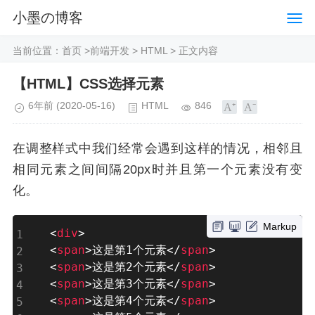
小墨の博客
当前位置：
首页
>
前端开发
>
HTML
> 正文内容
【HTML】CSS选择元素
6年前
(2020-05-16)
HTML
846
在调整样式中我们经常会遇到这样的情况，相邻且
相同元素之间间隔20px时并且第一个元素没有变
化。
Markup
<
div
>
<
span
>
这是第1个元素
</
span
>
<
span
>
这是第2个元素
</
span
>
<
span
>
这是第3个元素
</
span
>
<
span
>
这是第4个元素
</
span
>