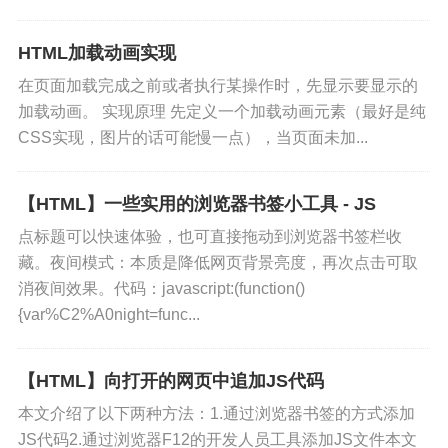
html5shiv.js —— 让 IE 能识别 HTML5
的元素pageSw...
HTML加载动画实现
在页面加载完成之前或者执行某操作时，先显示要显示的
加载动画。 实现原理 先定义一个加载动画元素（最好是纯
CSS实现，图片的话可能慢一点），当页面未加...
【HTML】一些实用的浏览器书签小工具 - JS
点标题可以快速体验，也可直接拖动到浏览器书签栏收
藏。夜间模式：本质是降低网页背景亮度，再次点击可取
消夜间效果。代码：javascript:(function()
p:last-child
{var%C2%A0night=func...
/*属于其父元素的最后一个子元素的 p 元素*//
【HTML】向打开的网页中追加JS代码
*先找p元素 再找p的父元素下的倒数第一个子元
素为p的(last倒数  child子元素)(找倒数第
本文介绍了以下两种方法：1.通过浏览器书签的方式添加
一个子元素为p)*/p:last-child {

JS代码2.通过浏览器F12的开发人员工具添加JS文件本文