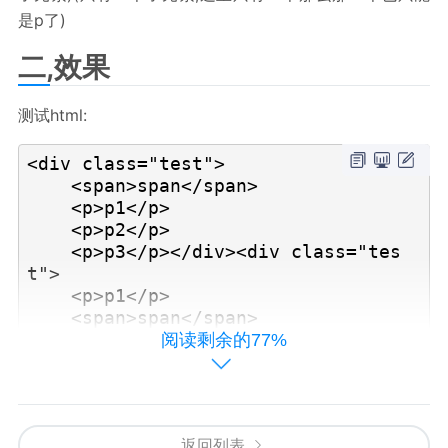
是p了)
二,效果
测试html:
<div class="test">

    <span>span</span>

    <p>p1</p>

    <p>p2</p>

    <p>p3</p></div><div class="tes
t">

    <p>p1</p>

    <span>span</span>

    <p>p2</p>

阅读剩余的77%
    <p>p3</p></div><div class="tes
t">

    <p>p1</p>

    <p>p2</p>

返回列表