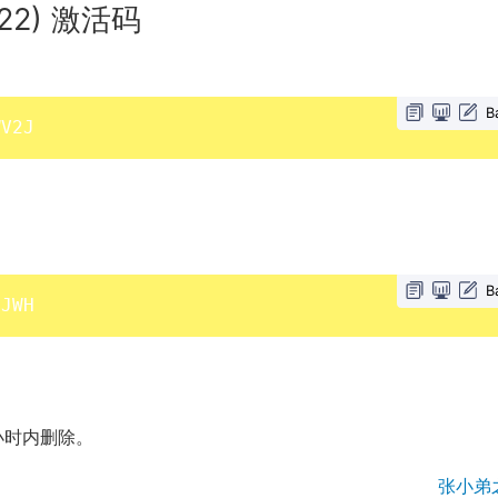
2022) 激活码
B
WV2J
B
8JWH
小时内删除。
张小弟