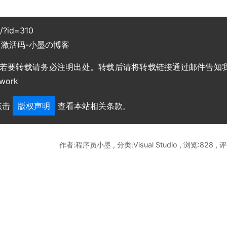
g/?id=310
022) 激活码-小墨の博客
，若要转载请务必注明出处。转载后请将转载链接通过邮件告知
work
点击
版权声明
查看本站相关条款。
作者:程序员小墨 , 分类:Visual Studio , 浏览:828 , 