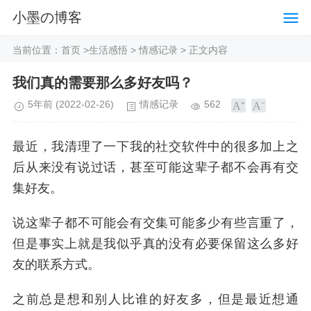
小墨の博客
当前位置：
首页
>
生活感悟
>
情感记录
> 正文内容
我们真的需要那么多好友吗？
5年前
(2022-02-26)
情感记录
562
最近，我清理了一下我的社交软件中的很多加上之
后从来没有说过话，甚至可能这辈子都不会再有交
集好友。
说这辈子都不可能会有交集可能多少有些言重了，
但是事实上就是我似乎真的没有必要保留这么多好
友的联系方式。
之前总是想和别人比谁的好友多，但是最近想通