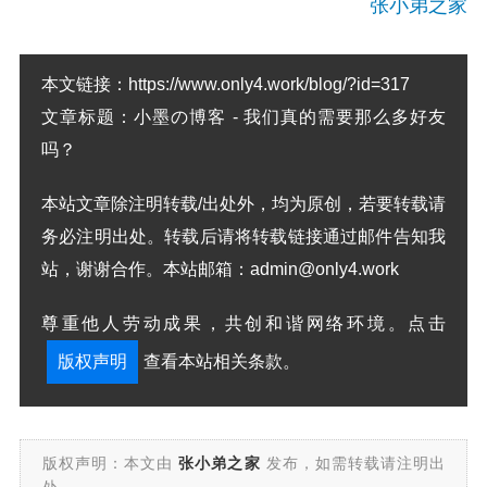
张小弟之家
本文链接：
https://www.only4.work/blog/?id=317
文章标题：
小墨の博客 - 我们真的需要那么多好友
吗？
本站文章除注明转载/出处外，均为原创，若要转载请
务必注明出处。转载后请将转载链接通过邮件告知我
站，谢谢合作。本站邮箱：admin@only4.work
尊重他人劳动成果，共创和谐网络环境。点击
版权声明
查看本站相关条款。
版权声明：本文由
张小弟之家
发布，如需转载请注明出