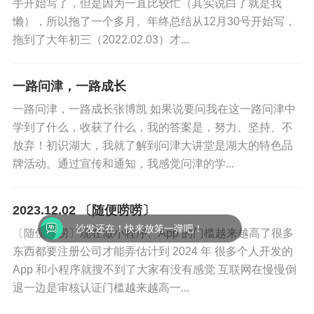
手开始写了，但是因为一直比较忙（其实说白了就是我
懒），所以拖了一个多月。年终总结从12月30号开始写，
拖到了大年初三（2022.02.03）才...
一路问津，一路成长
一路问津，一路成长张博凯 如果说要问我在这一路问津中
学到了什么，收获了什么，我的答案是，努力、坚持、不
放弃！初识湖大，我就了解到问津大讲堂是湖大的特色品
牌活动。通过宣传和通知，我感觉问津的学...
2023.12.02 〔随便唠唠〕
沙发还在！快来放第一弹吧！
〔随便唠唠〕现在做小程序、App 的门槛越来越高了很多
东西都要注册公司才能弄估计到 2024 年 很多个人开发的
App 和小程序就搜不到了大家有没有感觉 互联网在慢慢倒
退一边是审核认证门槛越来越高一...