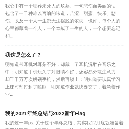
频......难怪日本一处自杀名所立起了这
我心中有一个埋葬未死人的坟墓。一句悲伤而美丽的话，
样的标牌，上面的质问堪...
包含了一千种难以言喻的味道，苦涩、甜蜜、快乐、悲
伤、以及一个人一生都无法摆脱的依恋。也许，每个人的
心里都藏着一个人，一个奉献了一生的人，一个想要忘记
和...
我这是怎么了？
明知道带耳机对耳朵不好，却戴上了耳机沉醉在音乐之
中；明知道手机玩久了对眼睛不好，还容易分散注意力，
却千千万万次解锁手机，然后再锁上；明知道要认真学习
上课时却打起了瞌睡，明知道作业就快要交了，着急着作
业...
我的2021年终总结与2022新年Flag
我的这一年ps. 关于这个年终总结，其实我12月底就准备着