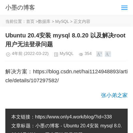
小墨の博客
当前位置：
首页
>
数据库
>
MySQL
> 正文内容
Ubuntu 20.4安装 mysql 8.0.20 以及解决root
用户无法登录问题
4年前
(2022-03-22)
MySQL
354
解决方案：https://blog.csdn.net/hai1124948893/arti
cle/details/107297582/
张小弟之家
本文链接：
https://www.only4.work/blog/?id=338
文章标题：
小墨の博客 - Ubuntu 20.4安装 mysql 8.0.