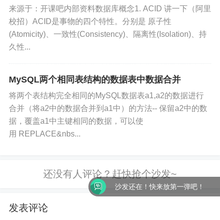
务必注明出处。转载后请将转载链接通过邮件告知我
来源于：开课吧内部资料数据库概念1. ACID 讲一下（阿里
站，谢谢合作。本站邮箱：admin@only4.work
校招）ACID是事物的四个特性。分别是 原子性
(Atomicity)、一致性(Consistency)、隔离性(Isolation)、持
尊重他人劳动成果，共创和谐网络环境。点击
久性...
版权声明
查看本站相关条款。
MySQL两个相同表结构的数据表中数据合并
将两个表结构完全相同的MySQL数据表a1,a2的数据进行
版权声明：本文由
张小弟之家
发布，如需转载请注明出
合并（将a2中的数据合并到a1中）的方法-- 保留a2中的数
处。
据，覆盖a1中主键相同的数据，可以使
用 REPLACE&nbs...
沙发还在！快来放第一弹吧！
发表评论