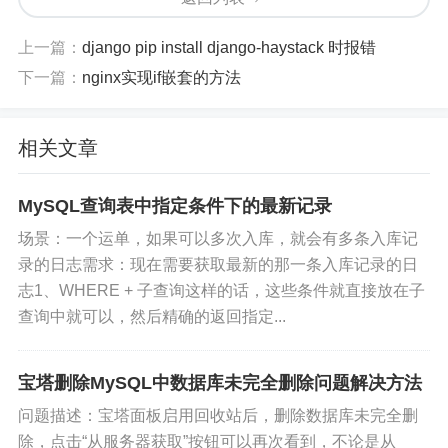
证的文件路径；
上一篇：
django pip install django-haystack 时报错
3）、validate_password_mixed_case_count 整个
下一篇：
nginx实现if嵌套的方法
密码中至少要包含大/小写字母的总个数；
4）、validate_password_number_count 整个密码
相关文章
中至少要包含阿拉伯数字的个数；
MySQL查询表中指定条件下的最新记录
5）、validate_password_policy 指定密码的强度验
场景：一个运单，如果可以多次入库，就会有多条入库记
证等级，默认为 MEDIUM；
录的日志需求：现在需要获取最新的那一条入库记录的日
志1、WHERE + 子查询这样的话，这些条件就直接放在子
关于 validate_password_policy 的取值：
查询中就可以，然后精确的返回指定...
0/LOW：只验证长度；
宝塔删除MySQL中数据库未完全删除问题解决方法
1/MEDIUM：验证长度、数字、大小写、特殊字符；
问题描述：宝塔面板启用回收站后，删除数据库未完全删
除，点击“从服务器获取”按钮可以再次看到，不论是从
2/STRONG：验证长度、数字、大小写、特殊字