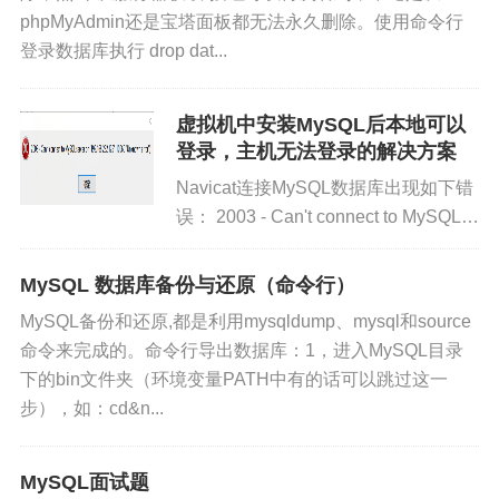
phpMyAdmin还是宝塔面板都无法永久删除。使用命令行
符、字典文件；
登录数据库执行 drop dat...
6）、validate_password_special_char_count 整个
密码中至少要包含特殊字符的个数；
虚拟机中安装MySQL后本地可以
登录，主机无法登录的解决方案
参考：https://www.cnblogs.com/YuanLei888/p/1371
Navicat连接MySQL数据库出现如下错
误： 2003 - Can't connect to MySQL
9662.html
server on '192.168.232...
张小弟之家
MySQL 数据库备份与还原（命令行）
MySQL备份和还原,都是利用mysqldump、mysql和source
命令来完成的。命令行导出数据库：1，进入MySQL目录
本文链接：
https://www.only4.work/blog/?id=341
下的bin文件夹（环境变量PATH中有的话可以跳过这一
文章标题：
小墨の博客 - 修改mysql用户密码强度等
步），如：cd&n...
级策略
本站文章除注明转载/出处外，均为原创，若要转载请
MySQL面试题