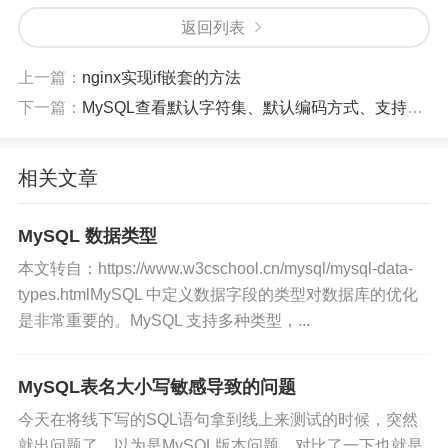
似乎连字符和下划线并没有什么必然的联系，不过
返回列表
好像虽然多数符合我的猜测，但也有一些是例外。
或许还有一种可能就是连字符的配置项是必须配置
上一篇：
nginx实现if嵌套的方法
的？不过好像也可能性不大。如果您有更好的思路
下一篇：
MySQL查看默认字符集、默认编码方式、支持的数据库引擎、binlog日志是否开启
欢迎跟我一起交流~
相关文章
MySQL 数据类型
本文转自：https://www.w3cschool.cn/mysql/mysql-data-
types.htmlMySQL 中定义数据字段的类型对数据库的优化
是非常重要的。MySQL 支持多种类型，...
MySQL表名大小写敏感导致的问题
Com
Syst
Sco
Dyn
SET_
Typ
今天在将线下写的SQL语句拿到线上来测试的时候，突然
man
em
pe
ami
VA
e
d-Lin
Vari
c
R Hint
就出问题了。以为是MySQL版本问题，对比了一下也就是