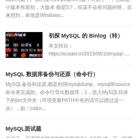
e F
able
Appli
小版本有差别，大版本 都是5.7，应该不会有问题的呀。后
orma
es
来想到，本地是Windows...
t
连字
pid-f
--pid-
pid_
Glo
No
No
File
初探 MySQL 的 Binlog（转）
符
ile
file=fi
file
bal
nam
本文转自：
le_na
e
https://xcoder.in/2015/08/10/mysql-
me
binlog-try/ 花瓣网的搜索架构需要
soc
--soc
soc
Glo
No
No
Strin
重构，尤其是在索引建立或者更新层
ket
ket=
ket
bal
g
MySQL 数据库备份与还原（命令行）
面。 目前的一个架构导致的结果就
{file_
MySQL备份和还原,都是利用mysqldump、mysql和source
是时间越...
nam
命令来完成的。命令行导出数据库：1，进入MySQL目录
e|pip
下的bin文件夹（环境变量PATH中有的话可以跳过这一
e_na
步），如：cd&n...
me}
port
--port
port
Glo
No
No
Inte
=port
bal
ger
MySQL面试题
_nu