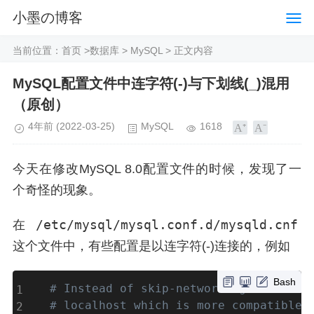
小墨の博客
当前位置：
首页
>
数据库
>
MySQL
> 正文内容
MySQL配置文件中连字符(-)与下划线(_)混用
（原创）
4年前
(2022-03-25)
MySQL
1618
今天在修改MySQL 8.0配置文件的时候，发现了一
个奇怪的现象。
/etc/mysql/mysql.conf.d/mysqld.cnf
在
这个文件中，有些配置是以连字符(-)连接的，例如
Bash
# Instead of skip-networking the defa
# localhost which is more compatible 