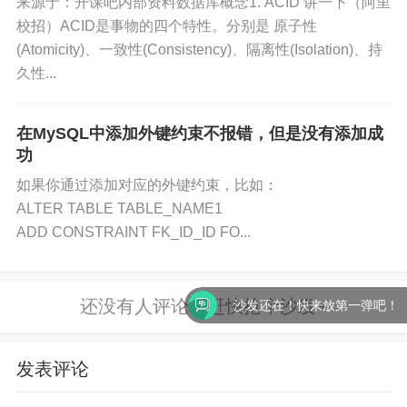
来源于：开课吧内部资料数据库概念1. ACID 讲一下（阿里
m
校招）ACID是事物的四个特性。分别是 原子性
data
--dat
data
Glo
No
No
Dire
(Atomicity)、一致性(Consistency)、隔离性(Isolation)、持
dir
adir=
dir
bal
ctor
久性...
dir_n
y na
ame
me
在MySQL中添加外键约束不报错，但是没有添加成
tmp
--tmp
tmp
Glo
No
No
Dire
功
dir
dir=di
dir
bal
ctor
r_na
y na
如果你通过添加对应的外键约束，比如：
me
me
ALTER TABLE TABLE_NAME1
ADD CONSTRAINT FK_ID_ID FO...
连字
bind
--bin
bind
Glo
No
No
Strin
符
-ad
d-ad
_ad
bal
g
dres
dress
dres
s
=add
s
沙发还在！快来放第一弹吧！
r
连字
mys
发表评论
符
qlx-
bind