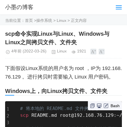
小墨の博客
当前位置：
首页
>
操作系统
>
Linux
> 正文内容
scp命令实现Linux与Linux、Windows与
Linux之间拷贝文件、文件夹
4年前
(2022-03-26)
Linux
1921
下面假设Linux系统的用户名为 root ，IP为 192.168.
76.129 。进行拷贝时需要输入 Linux 用户密码。
Windows上，向Linux拷贝文件、文件夹
Bash
# 将本地的 README.md 文件拷贝到 Linux 系
scp
 README.md root@192.168.76.129:~/pa