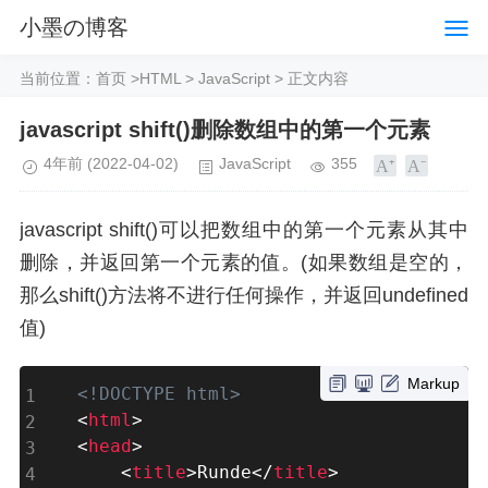
小墨の博客
当前位置：
首页
>
HTML
>
JavaScript
> 正文内容
javascript shift()删除数组中的第一个元素
4年前
(2022-04-02)
JavaScript
355
javascript shift()可以把数组中的第一个元素从其中
删除，并返回第一个元素的值。(如果数组是空的，
那么shift()方法将不进行任何操作，并返回undefined
值)
Markup
<!DOCTYPE html>
<
html
>
<
head
>
<
title
>
Runde
</
title
>