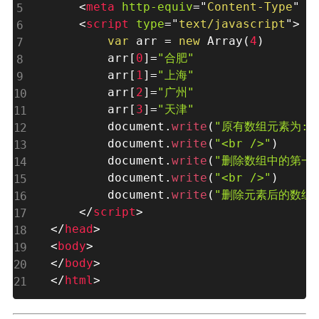
<
meta
http-equiv
=
"
Content-Type
"
c
<
script
type
=
"
text/javascript
"
>
var
 arr 
=
new
Array
(
4
)
        arr
[
0
]
=
"合肥"
        arr
[
1
]
=
"上海"
        arr
[
2
]
=
"广州"
        arr
[
3
]
=
"天津"
        document
.
write
(
"原有数组元素为:"
        document
.
write
(
"<br />"
)
        document
.
write
(
"删除数组中的第一
        document
.
write
(
"<br />"
)
        document
.
write
(
"删除元素后的数组为
</
script
>
</
head
>
<
body
>
</
body
>
</
html
>