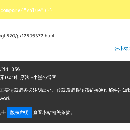
(compare("value")))
gli520/p/12505372.html
张小弟
g/?id=356
(sort排序法)-小墨の博客
，若要转载请务必注明出处。转载后请将转载链接通过邮件告知
work
点击
版权声明
查看本站相关条款。