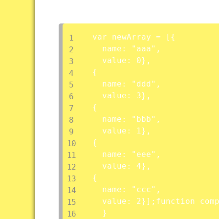
var newArray = [{

  name: "aaa",

  value: 0},

{

  name: "ddd",

  value: 3},

{

  name: "bbb",

  value: 1},

{

  name: "eee",

  value: 4},

{

  name: "ccc",

  value: 2}];function comp
  }
