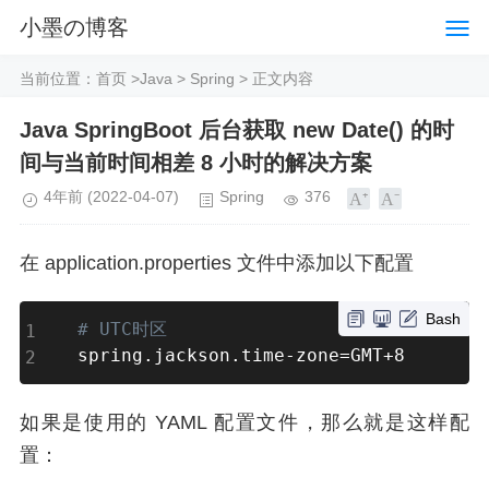
小墨の博客
当前位置：
首页
>
Java
>
Spring
> 正文内容
Java SpringBoot 后台获取 new Date() 的时
间与当前时间相差 8 小时的解决方案
4年前
(2022-04-07)
Spring
376
在 application.properties 文件中添加以下配置
Bash
# UTC时区
spring.jackson.time-zone
=
GMT+8
如果是使用的 YAML 配置文件，那么就是这样配
置：