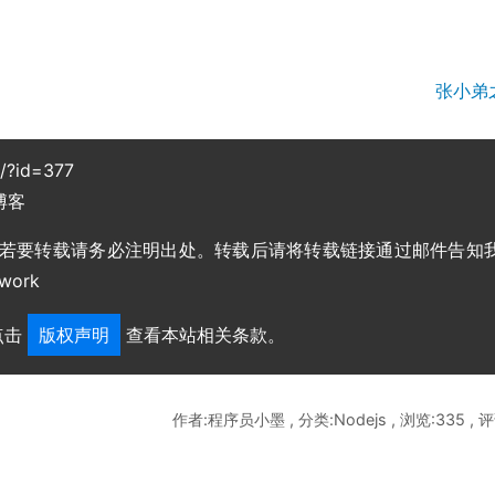
张小弟
g/?id=377
博客
，若要转载请务必注明出处。转载后请将转载链接通过邮件告知
work
点击
版权声明
查看本站相关条款。
作者:程序员小墨 , 分类:Nodejs , 浏览:335 , 评