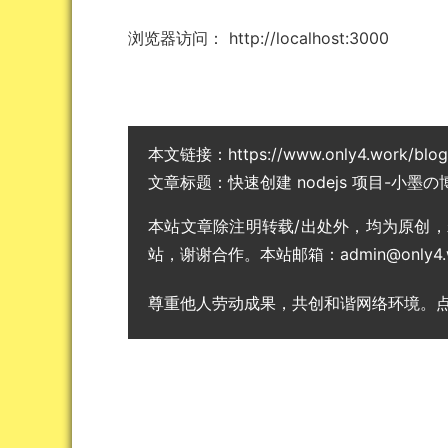
浏览器访问： http://localhost:3000
本文链接：
https://www.only4.work/blo
文章标题：
快速创建 nodejs 项目-小墨の
本站文章除注明转载/出处外，均为原创
站，谢谢合作。本站邮箱：admin@only4.
尊重他人劳动成果，共创和谐网络环境。