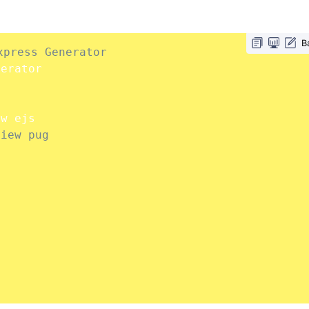
B
ess Generator
erator

view pug