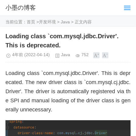
小墨の博客
当前位置：
首页
>
开发环境
>
Java
> 正文内容
Loading class `com.mysql.jdbc.Driver'.
This is deprecated.
4年前
(2022-04-14)
Java
752
Loading class `com.mysql.jdbc.Driver'. This is depr
ecated. The new driver class is `com.mysql.cj.jdbc.
Driver'. The driver is automatically registered via th
e SPI and manual loading of the driver class is gen
erally unnecessary.