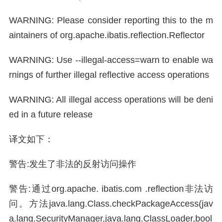
WARNING: Please consider reporting this to the m
aintainers of org.apache.ibatis.reflection.Reflector
WARNING: Use --illegal-access=warn to enable wa
rnings of further illegal reflective access operations
WARNING: All illegal access operations will be deni
ed in a future release
译文如下：
警告:发生了非法的反射访问操作
警告:通过org.apache. ibatis.com .reflection非法访
问。方法java.lang.Class.checkPackageAccess(jav
a.lang.SecurityManager,java.lang.ClassLoader,bool