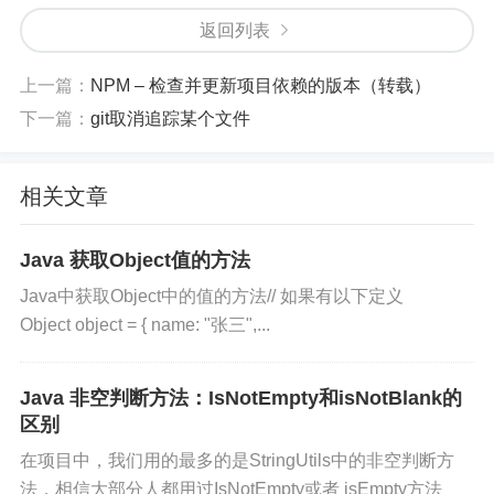
————————————————
返回列表
参考：https://blog.csdn.net/wanglingxuqu/article/de
上一篇：
NPM – 检查并更新项目依赖的版本（转载）
tails/121229781
下一篇：
git取消追踪某个文件
张小弟之家
相关文章
本文链接：
https://www.only4.work/blog/?id=381
Java 获取Object值的方法
文章标题：
小墨の博客 - Loading class `com.mysql.j
dbc.Driver'. This is deprecated.
Java中获取Object中的值的方法// 如果有以下定义
Object object = { name: "张三",...
本站文章除注明转载/出处外，均为原创，若要转载请
务必注明出处。转载后请将转载链接通过邮件告知我
Java 非空判断方法：IsNotEmpty和isNotBlank的
站，谢谢合作。本站邮箱：admin@only4.work
区别
在项目中，我们用的最多的是StringUtils中的非空判断方
尊重他人劳动成果，共创和谐网络环境。点击
法，相信大部分人都用过IsNotEmpty或者 isEmpty方法