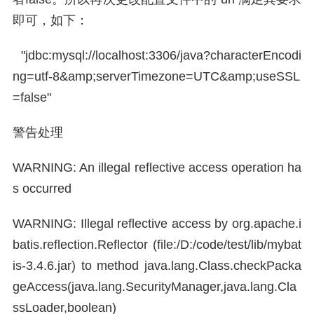
即可，如下：
"jdbc:mysql://localhost:3306/java?characterEncodi
ng=utf-8&amp;serverTimezone=UTC&amp;useSSL
=false"
警告处理
WARNING: An illegal reflective access operation ha
s occurred
WARNING: Illegal reflective access by org.apache.i
batis.reflection.Reflector (file:/D:/code/test/lib/mybat
is-3.4.6.jar) to method java.lang.Class.checkPacka
geAccess(java.lang.SecurityManager,java.lang.Cla
ssLoader,boolean)