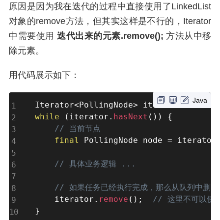
原因是因为我在迭代的过程中直接使用了LinkedList
对象的remove方法，但其实这样是不行的，Iterator
中需要使用
迭代出来的元素.remove();
方法从中移
除元素。
用代码展示如下：
Java
Iterator
<
PollingNode
>
 iterator 
=
 link
while
(
iterator
.
hasNext
(
)
)
{
// 当前节点
final
 PollingNode node 
=
 iterator
// 具体业务逻辑 ...
// 如果任务已经执行完成，那么从队列中删除
    iterator
.
remove
(
)
;
// 这里不可以使用 l
}