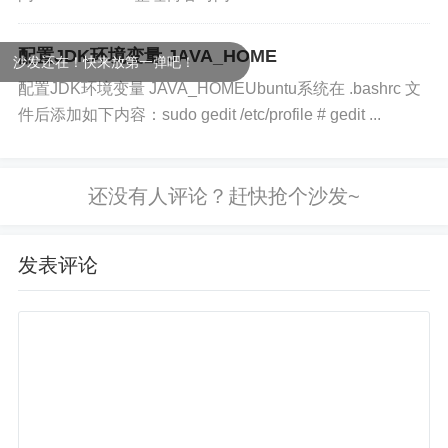
int
 lastRet 
=
-
1
;
//上一个访问元素
int
 expectedModCount 
=
 modCount
;
/
//判断是否还有下一个元素
配置JDK环境变量 JAVA_HOME
沙发还在！快来放第一弹吧！
public
boolean
hasNext
(
)
{
配置JDK环境变量 JAVA_HOMEUbuntu系统在 .bashrc 文
return
 cursor 
!=
size
(
)
;
件后添加如下内容：sudo gedit /etc/profile # gedit ...
}
//取出下一个元素
public
 E 
next
(
)
{
checkForComodification
(
)
;
try
{
        E next 
=
get
(
cursor
)
;
发表评论
        lastRet 
=
 cursor
++
;
return
 next
;
}
catch
(
IndexOutOfBoundsExce
checkForComodification
(
)
;
throw
new
NoSuchElementExcept
}
}
public
void
remove
(
)
{