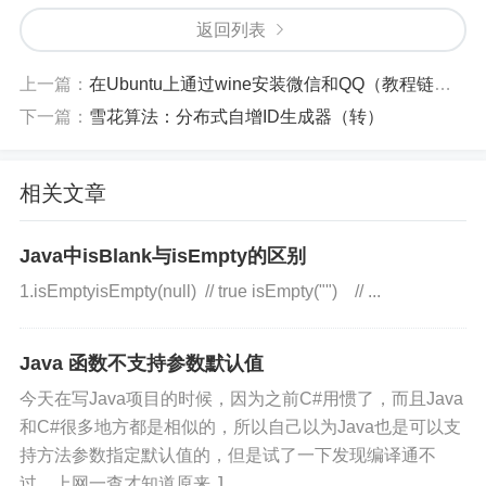
时都会modCount++
返回列表
而foreach的背后实现原理其实就是Iterator（关于Ite
上一篇：
在Ubuntu上通过wine安装微信和QQ（教程链接汇总）
rator可以看Java Design Pattern: Iterator），等同于
下一篇：
雪花算法：分布式自增ID生成器（转）
注释部分代码。在这里，迭代ArrayList的Iterator中
有一个变量expectedModCount，该变量会初始化和
相关文章
modCount相等，但如果接下来如果集合进行修改m
odCount改变，就会造成expectedModCount!=mod
Java中isBlank与isEmpty的区别
Count，此时就会抛出java.util.ConcurrentModificati
1.isEmptyisEmpty(null) // true isEmpty("") // ...
onException异常
过程如下图：
Java 函数不支持参数默认值
今天在写Java项目的时候，因为之前C#用惯了，而且Java
和C#很多地方都是相似的，所以自己以为Java也是可以支
持方法参数指定默认值的，但是试了一下发现编译通不
过。上网一查才知道原来 J...