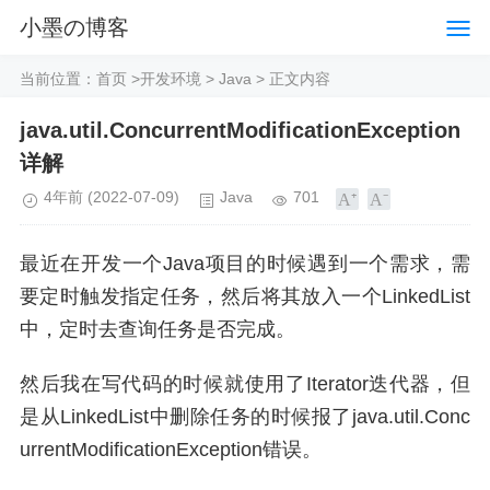
小墨の博客
当前位置：
首页
>
开发环境
>
Java
> 正文内容
java.util.ConcurrentModificationException
详解
4年前
(2022-07-09)
Java
701
最近在开发一个Java项目的时候遇到一个需求，需
要定时触发指定任务，然后将其放入一个LinkedList
中，定时去查询任务是否完成。
然后我在写代码的时候就使用了Iterator迭代器，但
是从LinkedList中删除任务的时候报了java.util.Conc
urrentModificationException错误。