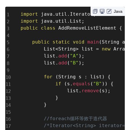
Java
import
 java
.
util
.
Iterator
;
import
 java
.
util
.
List
;
public
class
AddRemoveListElement
{
public
static
void
main
(
String ar
        List
<
String
>
 list 
=
new
Array
        list
.
add
(
"A"
)
;
        list
.
add
(
"B"
)
;
for
(
String s 
:
 list
)
{
if
(
s
.
equals
(
"B"
)
)
{
                list
.
remove
(
s
)
;
}
}
//foreach循环等效于迭代器
/*Iterator<String> iterator=li