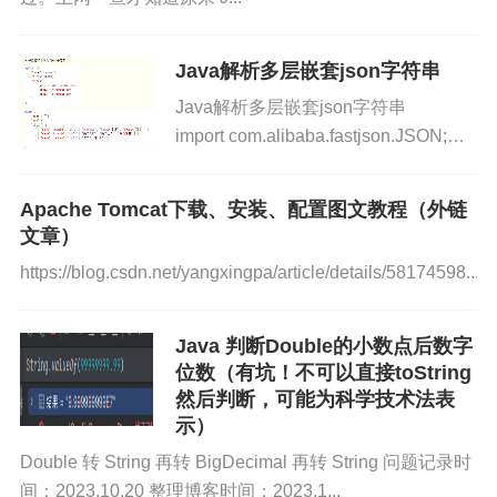
Java解析多层嵌套json字符串
Java解析多层嵌套json字符串
import com.alibaba.fastjson.JSON;
import com.alibaba.fastjson.JSONArray;..
Apache Tomcat下载、安装、配置图文教程（外链
文章）
https://blog.csdn.net/yangxingpa/article/details/58174598...
我们再来根据源码详细的走一遍这个过程
Java 判断Double的小数点后数字
Java
/*

位数（有坑！不可以直接toString
 *AbstarctList的内部类，用于迭代

然后判断，可能为科学技术法表
 */
示）
private
class
Itr
implements
Iterator
Double 转 String 再转 BigDecimal 再转 String 问题记录时
int
 cursor 
=
0
;
//将要访问的元素的
间：2023.10.20 整理博客时间：2023.1...