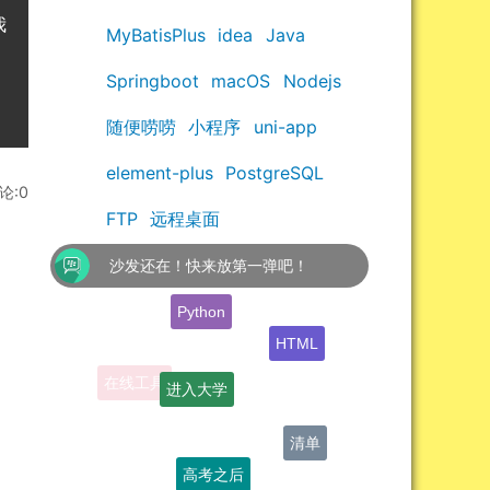
我
MyBatisPlus
idea
Java
Springboot
macOS
Nodejs
随便唠唠
小程序
uni-app
element-plus
PostgreSQL
论:0
FTP
远程桌面
沙发还在！快来放第一弹吧！
Python
HTML
进入大学
清单
高考之后