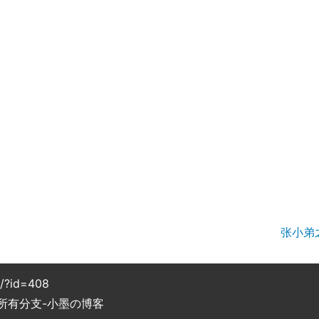
张小弟
g/?id=408
所有分支-小墨の博客