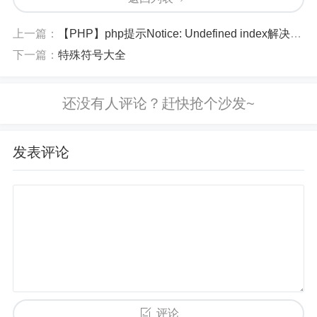
心发动机拆开，重新组装成了一个硕大无朋的“擎天
上一篇：
【PHP】php提示Notice: Undefined index解决方法
柱”。
下一篇：
特殊符号大全
用破釜沉舟来形容，丝毫不过分。
而“擎天柱”的负责人，是十五年的老百度人，百度云
的创立者之一：侯震宇。震宇隐隐然觉得“天将降大
发表评论
任”，但他又实在猜不透，自己手上这个变形金刚将
会用什么姿势书写历史。
2019年1月4日，刚刚划归震宇部门的大牛架构师汪
瑫从上海来到北京汇报。工作聊罢，汪瑫轻描淡写
地告诉震宇一个“One more thing”。
“听说业务部门刚刚拿下了今年的春晚红包，你知道
评论