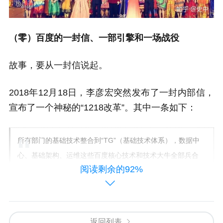
（零）百度的一封信、一部引擎和一场战役
故事，要从一封信说起。
2018年12月18日，李彦宏突然发布了一封内部信，
宣布了一个神秘的“1218改革”。其中一条如下：
所有部门的基础技术整合到“TG”（基础技术体系），数据中
心、基础架构、运维这些百度核心技术和技术大牛全部兵合
阅读剩余的92%
一处将打一家。
在一般人眼里，这好像是个路人甲的架构调整；但
技术人看后却内心一惊，百度正在把所有部门的核
返回列表