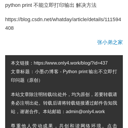
python print 不能立即打印输出 解决方法
https://blog.csdn.net/whatday/article/details/111594
408
张小弟之家
本文链接：
https://www.only4.work/blog/?id=437
文章标题：
小墨の博客 - Python print 输出不立即打
印问题（原创）
本站文章除注明转载/出处外，均为原创，若要转载请
务必注明出处。转载后请将转载链接通过邮件告知我
站，谢谢合作。本站邮箱：admin@only4.work
尊重他人劳动成果，共创和谐网络环境。点击