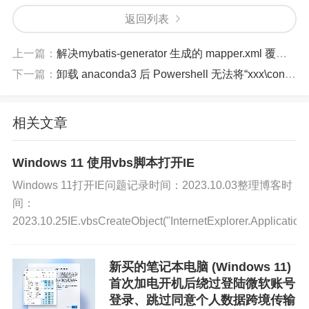
tionPolicy 命令即可。
返回列表
关于 Set-ExecutionPolicy 命令可参考：
上一篇：
解决mybatis-generator 生成的 mapper.xml 覆盖自定义 SQL 的问题
下一篇：
卸载 anaconda3 后 Powershell 无法将“xxx\conda.exe”项识别为 cmdlet、函数、脚本文件或可运行程序的名称。
Set-ExecutionPolicy (Microsoft.PowerShell.Securit
y) - PowerShell | Microsoft Docs
相关文章
https://learn.microsoft.com/zh-cn/powershell/modul
e/microsoft.powershell.security/set-executionpolic
Windows 11 使用vbs脚本打开IE
y?view=powershell-7.2
Windows 11打开IE问题记录时间：2023.10.03整理博客时
间：
具体方法
2023.10.25IE.vbsCreateObject("InternetExplorer.Applicatio...
以管理员身份打开 PowerShell 或者 windows 终
新买的笔记本电脑 (Windows 11)
端，执行以下命令并确认。
首次加电开机后绕过登陆微软账号
登录、跳过同意个人数据跨境传输
Bash