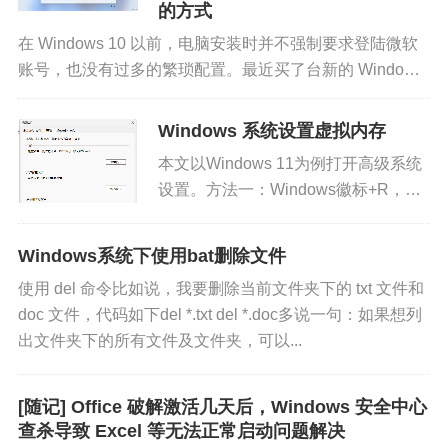
set-executionpolicy remotesigned
的方式
在 Windows 10 以前，电脑安装时并不强制要求登陆微软
然后再次运行该脚本文件即可通过。
账号，也没有过多的繁琐配置。最近买了台新的 Windows
笔记本，也是被整服气了，微软账号成了必须登录了，不
例如：
登录无法绕过。跳过登录微软账...
Windows 系统设置虚拟内存
本文以Windows 11为例打开高级系统
Bash
PS C:\WINDOWS\system32
>
 get-executionp
设置。方法一：Windows徽标+R，输
Restricted

入 SystemPropertiesAdvanced 并回
PS C:\WINDOWS\system32
>
 set-executionp
车。方法二：此电脑右键属性，左侧高
Windows系统下使用bat删除文件
级系统设置。方法...
执行策略更改

使用 del 命令比如说，我要删除当前文件夹下的 txt 文件和
执行策略可帮助你防止执行不信任的脚本。更改执行策略可能会产
doc 文件，代码如下del *.txt del *.doc多说一句：如果想列
出文件夹下的所有文件及文件夹，可以...
[
Y
]
 是
(
Y
)
[
A
]
 全是
(
A
)
[
N
]
 否
(
N
)
[
L
]
PS C:\WINDOWS\system32
>
 get-executionp
RemoteSigned
[随记] Office 破解激活几天后，Windows 安全中心
查杀导致 Excel 等无法正常启动问题解决