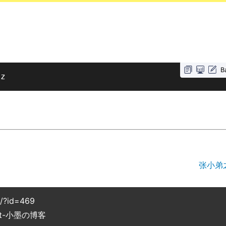
B
gz
张小弟
g/?id=469
cat-小墨の博客