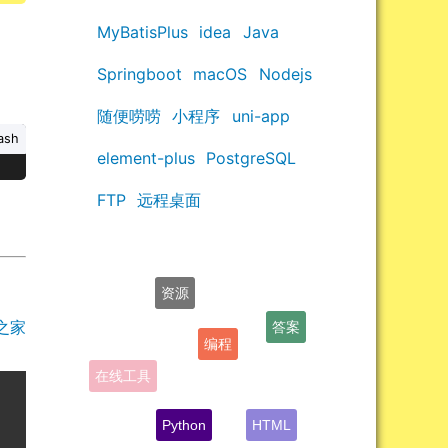
MyBatisPlus
idea
Java
Springboot
macOS
Nodejs
随便唠唠
小程序
uni-app
ash
element-plus
PostgreSQL
FTP
远程桌面
资源
答案
编程
之家
在线工具
Python
HTML