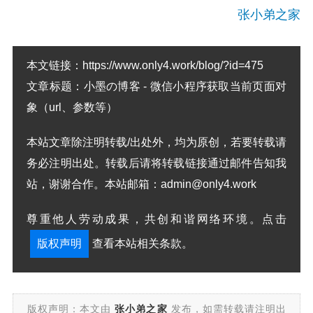
张小弟之家
本文链接：
https://www.only4.work/blog/?id=475
文章标题：
小墨の博客 - 微信小程序获取当前页面对
象（url、参数等）
本站文章除注明转载/出处外，均为原创，若要转载请
务必注明出处。转载后请将转载链接通过邮件告知我
站，谢谢合作。本站邮箱：admin@only4.work
尊重他人劳动成果，共创和谐网络环境。点击
版权声明
查看本站相关条款。
版权声明：本文由
张小弟之家
发布，如需转载请注明出