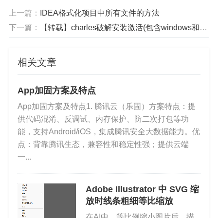
如果使用 Firefox，也可以下载 Firefox 插件。参考
Firef
上一篇：
IDEA格式化项目中所有文件的方法
ox Add-On
下一篇：
【转载】charles破解安装激活(包含windows和mac)最新简单教程
Charles 主界面介绍
相关文章
Charles 的主界面视图如下图所示：
App加固方案及特点
App加固方案及特点1. 腾讯云（乐固）方案特点：提
供代码混淆、反调试、内存保护、防二次打包等功
能，支持Android/iOS，集成腾讯安全大数据能力。优
点：背靠腾讯生态，兼容性和稳定性强；提供云端
一...
Adobe Illustrator 中 SVG 缩
放时线条粗细等比缩放
在AI中，等比例缩小图片后，描