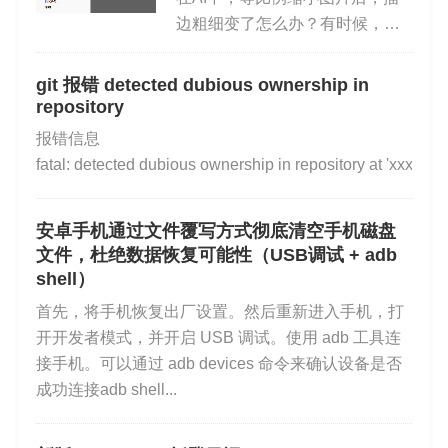
边粗细变了怎么办？有时候，一
幅AI矢量图，在AI中等比例缩小
后，线条变粗，看起来惨不忍
git 报错 detected dubious ownership in
工具导航栏
睹，怎么办呢？解决方案：在缩
repository
放前选定“比例缩放描边和效果”操
报错信息
作步骤如下：点击选择工具...
Charles 顶部为菜单导航栏，菜单导航栏下面为工具
fatal: detected dubious ownership in repository at 'xxxxx...
导航栏。视图如下图所示：
安卓手机通过文件覆写方式彻底清空手机磁盘
文件，杜绝数据恢复可能性（USB调试 + adb
shell）
工具导航栏中提供了几种常用工具：
首先，将手机恢复出厂设置。然后重新进入手机，打
开开发者模式，并开启 USB 调试。使用 adb 工具连
接手机。可以通过 adb devices 命令来确认设备是否
：清除捕获到的所有请求
成功连接adb shell...