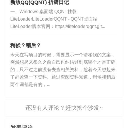
：红点状态说明正在捕获请求，灰色状态说明目前
新版QQ(QQNT) 折腾日记
没有捕获请求。
一、Windows 桌面端 QQNT挂载
LiteLoaderLiteLoaderQQNT - QQNT桌面端
LiteLoader脚本官网：https://liteloaderqqnt.git...
：灰色状态说明是没有开启网速节流，绿色状态说
明开启了网速节流。
稍候？稍后？
今天在写项目的时候，需要显示一个请稍候的文案，
突然想起来很久之前自己也纠结过到底哪个才是正确
：灰色状态说明是没有开启断点，红色状态说明开
的，只不过之前没有去查相关资料，趁着今天想起来
启了断点。
了赶紧查一下资料。通过查阅资料知道，稍候和稍后
两个词都是有的，...
发表评论