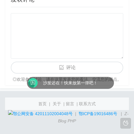
评论
◎欢迎参与讨论，请在这里发表您的看法、交流您的观点。
：编辑修改请求，点击之后可以修改请求的内容。
沙发还在！快来放第一弹吧！
首页
|
关于
|
留言
|
联系方式
鄂公网安备 42011102004048号
|
鄂ICP备19016486号
|
Z-
Blog PHP