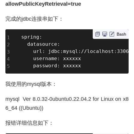
allowPublicKeyRetrieval=true
完成的jdbc连接串如下：
Bash
spring:

  datasource:

    url: jdbc:mysql://localhost:3306/
    username: xxxxxx

    password: xxxxxx
我使用的mysql版本：
mysql Ver 8.0.32-0ubuntu0.22.04.2 for Linux on x8
6_64 ((Ubuntu))
报错详细信息如下：