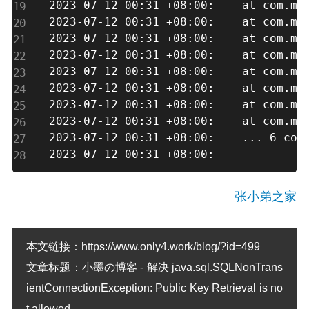
2023-07-12 0
2023-07-12 0
2023-07-12 0
2023-07-12 00
2023-07-12 00:
2023-07-12 00:31
2023-07-12 00:
2023-07-12 00:3
2023-07-12 00:31 +08:00: 	
..
. 6 com
2023-07-12 00:31 +08:00:
张小弟之家
本文链接：
https://www.only4.work/blog/?id=499
文章标题：
小墨の博客 - 解决 java.sql.SQLNonTrans
ientConnectionException: Public Key Retrieval is no
t allowed