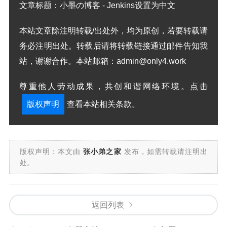
文章标题：
小墨の博客 - Jenkins设置为中文
本站文章除注明转载/出处外，均为原创，若要转载请
务必注明出处。转载后请将转载链接通过邮件告知我
站，谢谢合作。本站邮箱：admin@only4.work
尊重他人劳动成果，共创和谐网络环境。点击
版权声明
查看本站相关条款。
版权声明：本文由
张小弟之家
发布，如需转载请注明出
处。
返回列表